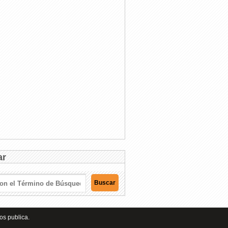
ar
os publica.