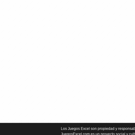
Los Juegos Excel son propiedad y responsabi
JuegosExcel.com es un proyecto social y cult