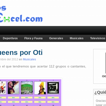
Deportivos
Flora y Fauna
Generales
Musicales
Televisivos
eens por Oti
embre del 2012
en
Musicales
n el que tendremos que acertar 112 grupos o cantantes,
¿Qui
Gracia
jugar c