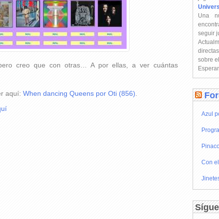
Univer
Una n
encontr
seguir 
Actual
directa
sobre e
pero creo que con otras… A por ellas, a ver cuántas
Esperam
er aquí:
When dancing Queens por Oti (856)
.
For
uí
Azul p
Progra
Pinaco
Con el
Jinete
Sígue