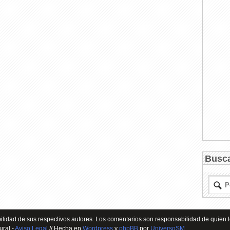
Busc
lidad de sus respectivos autores. Los comentarios son responsabilidad de quien l
ural -
Aviso Legal
// Hecha en
Wordpress
y
phpBB
por
UniversoSM
.