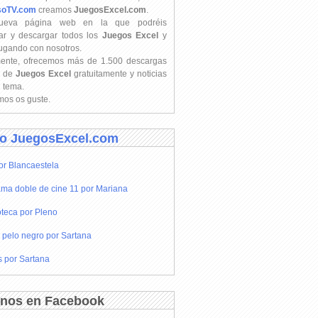
soTV.com
creamos
JuegosExcel.com
.
ueva página web en la que podréis
ar y descargar todos los
Juegos Excel
y
jugando con nosotros.
mente, ofrecemos más de 1.500 descargas
s de
Juegos Excel
gratuitamente y noticias
l tema.
os os guste.
o JuegosExcel.com
or Blancaestela
ma doble de cine 11 por Mariana
teca por Pleno
 pelo negro por Sartana
s por Sartana
nos en Facebook