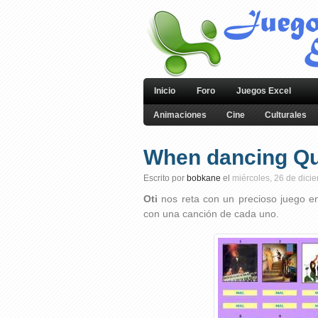
Inicio
Foro
Juegos Excel
Animaciones
Cine
Culturales
When dancing Qu
Escrito por
bobkane
el
miércoles, 26 de dici
Oti
nos reta con un precioso juego e
con una canción de cada uno.