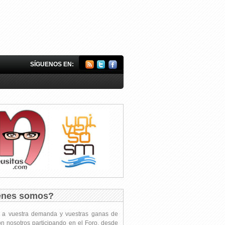
SÍGUENOS EN:
énes somos?
s a vuestra demanda y vuestras ganas de
on nosotros participando en el Foro, desde