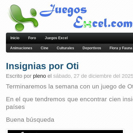
Inicio
Foro
Juegos Excel
Animaciones
Cine
Culturales
Deportivos
Flora y Fauna
Insignias por Oti
Escrito por
pleno
el
sábado, 27 de diciembre del 202
Terminaremos la semana con un juego de O
En el que tendremos que encontrar cien insi
países
Buena búsqueda