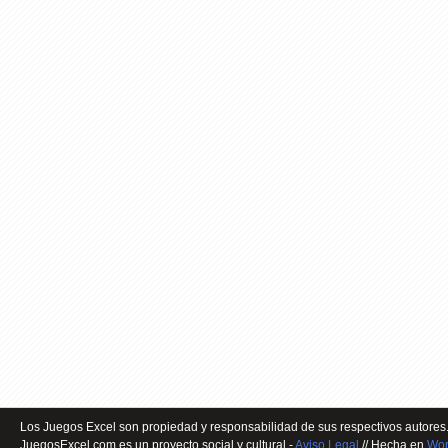
Los Juegos Excel son propiedad y responsabilidad de sus respectivos autores.
JuegosExcel.com es un proyecto social y cultural -
Aviso Legal
// Hecha en
Wor