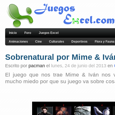
Inicio
Foro
Juegos Excel
Animaciones
Cine
Culturales
Deportivos
Flora y Fauna
Sobrenatural por Mime & Ivá
Escrito por
pacman
el
lunes, 24 de junio del 2013
en
El juego que nos trae Mime & Iván nos 
mucho miedo por que su juego va sobre cos