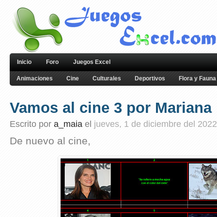
Inicio
Foro
Juegos Excel
Animaciones
Cine
Culturales
Deportivos
Flora y Fauna
Vamos al cine 3 por Mariana
Escrito por
a_maia
el
jueves, 1 de diciembre del 2022
De nuevo al cine,