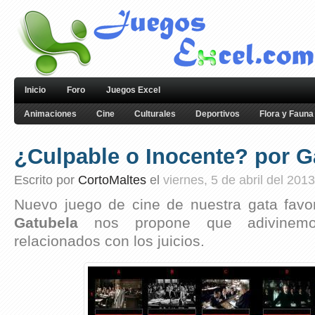
Inicio
Foro
Juegos Excel
Animaciones
Cine
Culturales
Deportivos
Flora y Fauna
¿Culpable o Inocente? por G
Escrito por
CortoMaltes
el
viernes, 5 de abril del 2013
Nuevo juego de cine de nuestra gata favor
Gatubela
nos propone que adivinemo
relacionados con los juicios.