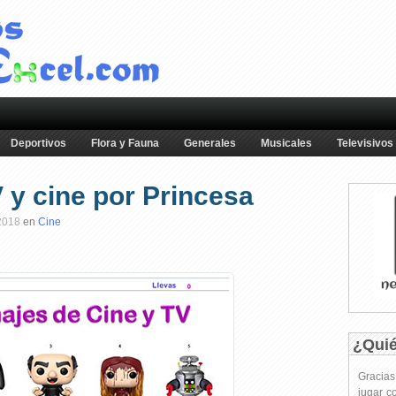
Deportivos
Flora y Fauna
Generales
Musicales
Televisivos
 y cine por Princesa
2018
en
Cine
¿Qui
Gracia
jugar c