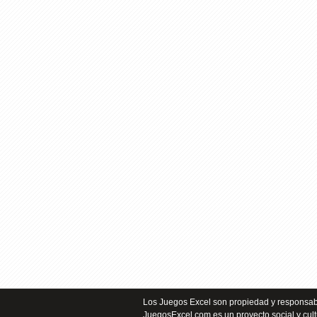
Los Juegos Excel son propiedad y responsabi
JuegosExcel.com es un proyecto social y cult