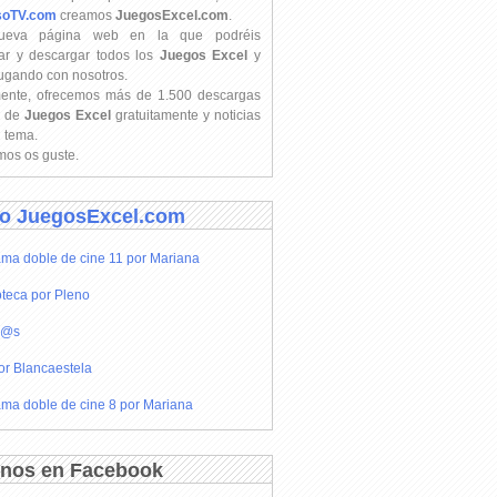
soTV.com
creamos
JuegosExcel.com
.
ueva página web en la que podréis
ar y descargar todos los
Juegos Excel
y
jugando con nosotros.
mente, ofrecemos más de 1.500 descargas
s de
Juegos Excel
gratuitamente y noticias
l tema.
os os guste.
o JuegosExcel.com
ma doble de cine 11 por Mariana
teca por Pleno
r@s
or Blancaestela
ma doble de cine 8 por Mariana
nos en Facebook