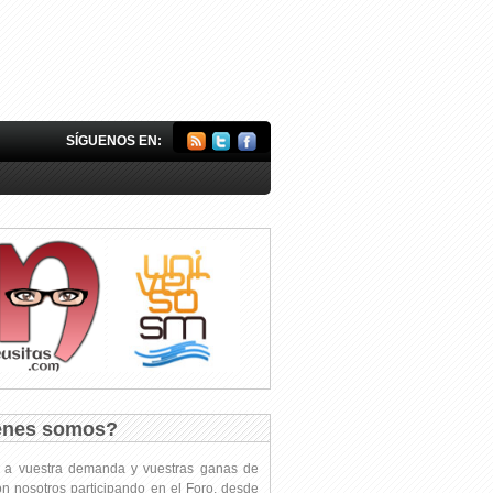
SÍGUENOS EN:
énes somos?
s a vuestra demanda y vuestras ganas de
on nosotros participando en el Foro, desde