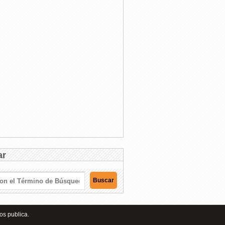
ar
os publica.