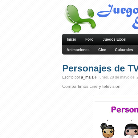
Inicio
Foro
Juegos Excel
Animaciones
Cine
Culturales
Personajes de TV
Escrito por
a_maia
el
lunes, 28 de mayo del 
Compartimos cine y televisión,