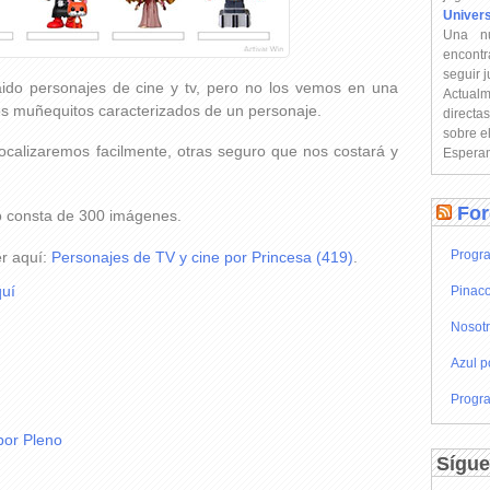
Univer
Una n
encontr
seguir 
aido personajes de cine y tv, pero no los vemos en una
Actual
os muñequitos caracterizados de un personaje.
directa
sobre e
ocalizaremos facilmente, otras seguro que nos costará y
Esperam
For
go consta de 300 imágenes.
Progra
er aquí:
Personajes de TV y cine por Princesa (419)
.
uí
Pinaco
Nosot
Azul p
Progra
por Pleno
Sígue