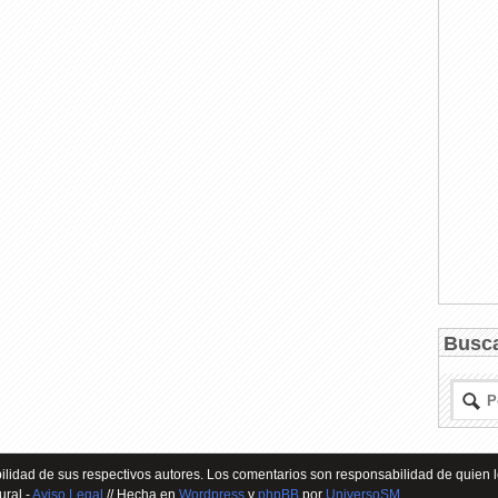
Busc
lidad de sus respectivos autores. Los comentarios son responsabilidad de quien l
ural -
Aviso Legal
// Hecha en
Wordpress
y
phpBB
por
UniversoSM
.