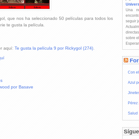
Univer
Una n
encontr
ol, que nos ha seleccionado 50 películas para todos los
seguir 
e te gusta la película.
Actual
directa
sobre e
Esperam
er aquí:
Te gusta la película 9 por Rickygol (274)
.
uí
For
Con el
os
Azul p
ywood por Basave
Jinete
Pérez 
Salud
Sígue