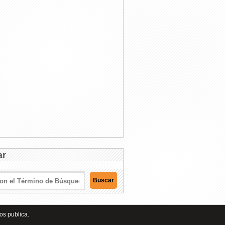
ar
os publica.