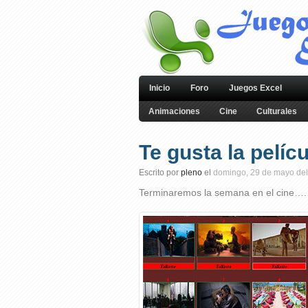
Inicio
Foro
Juegos Excel
Animaciones
Cine
Culturales
Te gusta la pelíc
Escrito por
pleno
el
domingo, 29 de mayo de
Terminaremos la semana en el cine….