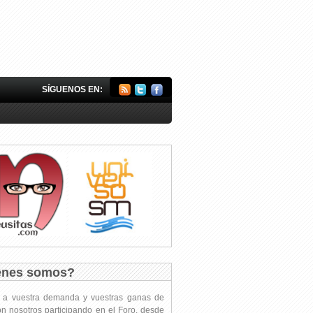
SÍGUENOS EN:
énes somos?
s a vuestra demanda y vuestras ganas de
on nosotros participando en el Foro, desde