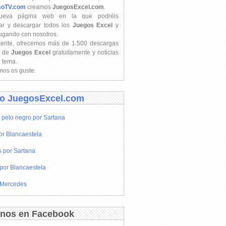
soTV.com
creamos
JuegosExcel.com
.
ueva página web en la que podréis
ar y descargar todos los
Juegos Excel
y
jugando con nosotros.
mente, ofrecemos más de 1.500 descargas
s de
Juegos Excel
gratuitamente y noticias
l tema.
os os guste.
o JuegosExcel.com
 pelo negro por Sartana
or Blancaestela
s por Sartana
por Blancaestela
 Mercedes
nos en Facebook