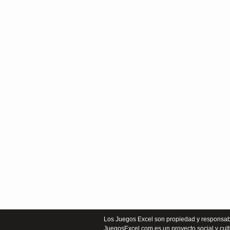
Los Juegos Excel son propiedad y responsabi
JuegosExcel.com es un proyecto social y cult