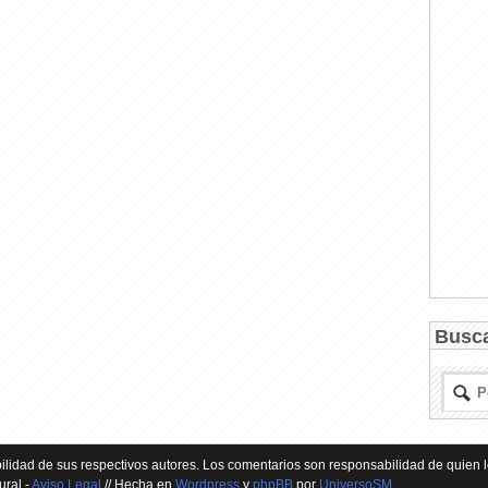
Busc
lidad de sus respectivos autores. Los comentarios son responsabilidad de quien l
ural -
Aviso Legal
// Hecha en
Wordpress
y
phpBB
por
UniversoSM
.