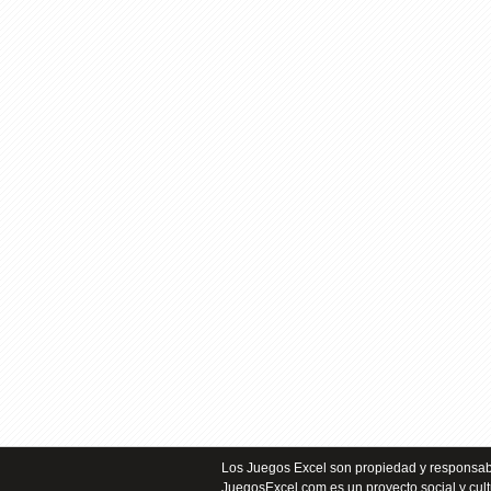
Los Juegos Excel son propiedad y responsabi
JuegosExcel.com es un proyecto social y cult