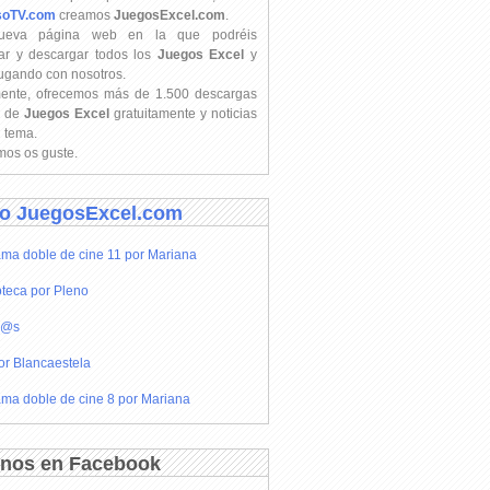
soTV.com
creamos
JuegosExcel.com
.
ueva página web en la que podréis
ar y descargar todos los
Juegos Excel
y
jugando con nosotros.
mente, ofrecemos más de 1.500 descargas
s de
Juegos Excel
gratuitamente y noticias
l tema.
os os guste.
o JuegosExcel.com
ma doble de cine 11 por Mariana
teca por Pleno
r@s
or Blancaestela
ma doble de cine 8 por Mariana
nos en Facebook