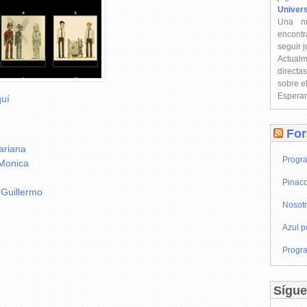
Univer
Una n
encontr
seguir 
Actual
directa
sobre e
Esperam
uí
For
ariana
Progra
 Monica
Pinaco
 Guillermo
Nosot
Azul p
Progra
Sígue