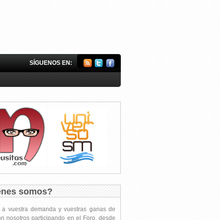
SÍGUENOS EN:
énes somos?
s a vuestra demanda y vuestras ganas de
on nosotros participando en el Foro, desde