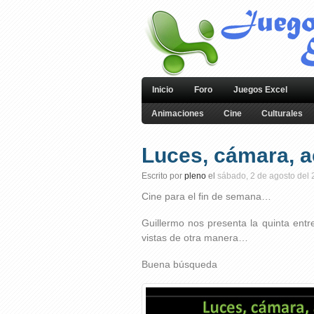
Inicio
Foro
Juegos Excel
Animaciones
Cine
Culturales
Luces, cámara, a
Escrito por
pleno
el
sábado, 2 de agosto del
Cine para el fin de semana…
Guillermo nos presenta la quinta entr
vistas de otra manera…
Buena búsqueda