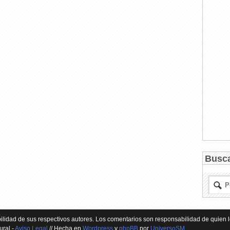
Busc
lidad de sus respectivos autores. Los comentarios son responsabilidad de quien l
ural -
Aviso Legal
// Hecha en
Wordpress
y
phpBB
por
UniversoSM
.