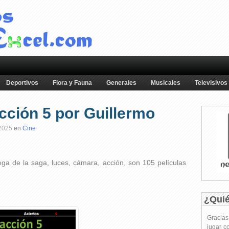
Deportivos
Flora y Fauna
Generales
Musicales
Televisivos
cción 5 por Guillermo
 2025
en
Cine
ega de la saga, luces, cámara, acción, son 105 películas
¿Qui
Gracia
jugar c