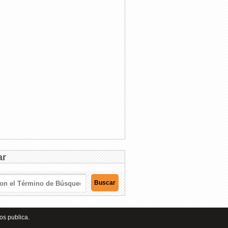
ar
os publica.