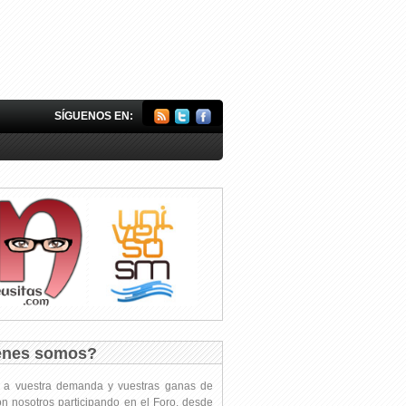
SÍGUENOS EN:
énes somos?
s a vuestra demanda y vuestras ganas de
on nosotros participando en el Foro, desde