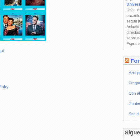
Univer
Una n
encontr
seguir 
Actual
directa
sobre e
Esperam
uí
For
Azul p
Progra
Pinky
Con el
Jinete
Salud
Sígue