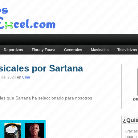
Deportivos
Flora y Fauna
Generales
Musicales
Televisivos
sicales por Sartana
 del 2024
en
Cine
les que Sartana ha seleccionado para nosotros
¿Qui
Gracia
jugar c