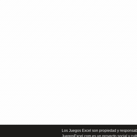
Los Juegos Excel son propiedad y responsabi
JuegosExcel.com es un proyecto social y cult