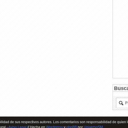
Busc
lidad de sus respectivos autores. Los comentarios son responsabilidad de quien l
ural -
Aviso Legal
// Hecha en
Wordpress
y
phpBB
por
UniversoSM
.