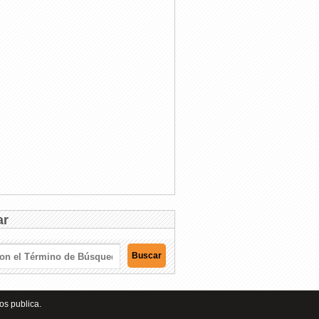
ar
os publica.