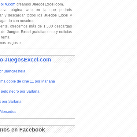
soTV.com
creamos
JuegosExcel.com
.
ueva página web en la que podréis
ar y descargar todos los
Juegos Excel
y
jugando con nosotros.
mente, ofrecemos más de 1.500 descargas
s de
Juegos Excel
gratuitamente y noticias
l tema.
os os guste.
o JuegosExcel.com
or Blancaestela
ma doble de cine 11 por Mariana
 pelo negro por Sartana
s por Sartana
 Mercedes
nos en Facebook