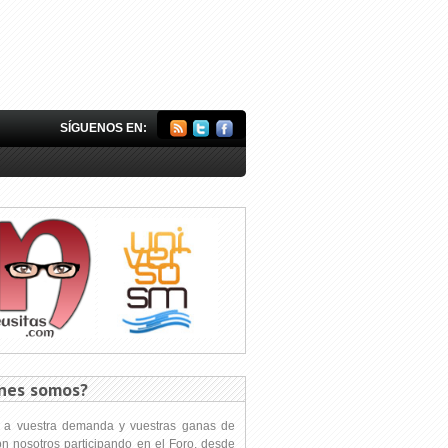
SÍGUENOS EN:
nes somos?
s a vuestra demanda y vuestras ganas de
on nosotros participando en el Foro, desde