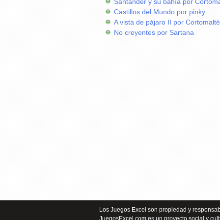
Santander y su bahía por Cortoma
Castillos del Mundo por pinky
A vista de pájaro II por Cortomalt
No creyentes por Sartana
Los Juegos Excel son propiedad y responsabi
JuegosExcel.com es un proyecto social y cult