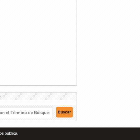
r
os publica.