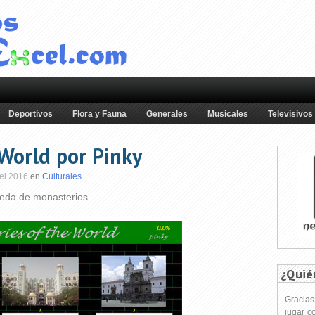
Deportivos
Flora y Fauna
Generales
Musicales
Televisivos
World por Pinky
del 2016
en
Culturales
ueda de monasterios.
¿Quié
Gracia
jugar c