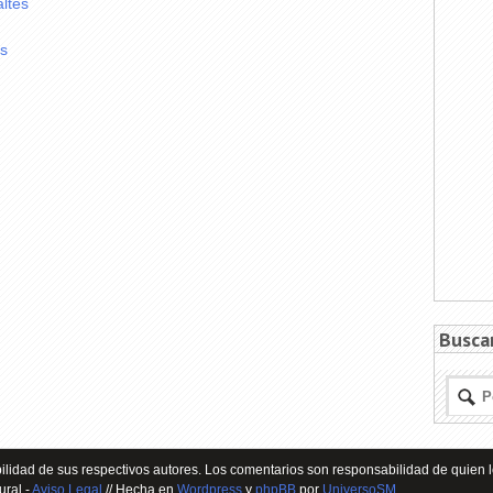
ltés
és
Busca
lidad de sus respectivos autores. Los comentarios son responsabilidad de quien l
ural -
Aviso Legal
// Hecha en
Wordpress
y
phpBB
por
UniversoSM
.