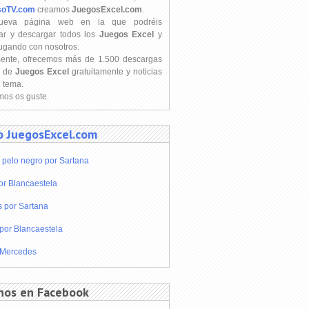
soTV.com
creamos
JuegosExcel.com
.
ueva página web en la que podréis
ar y descargar todos los
Juegos Excel
y
jugando con nosotros.
mente, ofrecemos más de 1.500 descargas
s de
Juegos Excel
gratuitamente y noticias
l tema.
os os guste.
o JuegosExcel.com
 pelo negro por Sartana
or Blancaestela
s por Sartana
por Blancaestela
 Mercedes
nos en Facebook