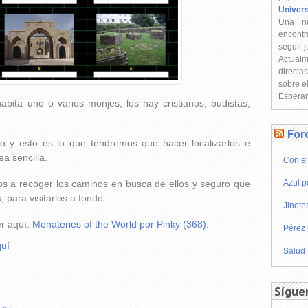
Univer
Una n
encontr
seguir 
Actual
directa
sobre e
Esperam
bita uno o varios monjes, los hay cristianos, budistas,
For
o y esto es lo que tendremos que hacer localizarlos e
ea sencilla.
Con el
a recoger los caminos en busca de ellos y seguro que
Azul p
 para visitarlos a fondo.
Jinete
er aquí:
Monateries of the World por Pinky (368)
.
Pérez 
uí
Salud
Sígue