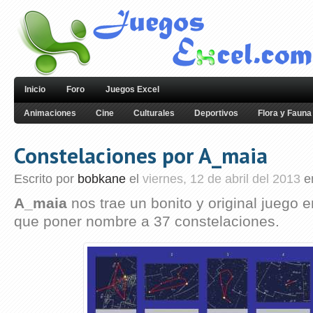
Inicio
Foro
Juegos Excel
Animaciones
Cine
Culturales
Deportivos
Flora y Fauna
Constelaciones por A_maia
Escrito por
bobkane
el
viernes, 12 de abril del 2013
e
A_maia
nos trae un bonito y original juego 
que poner nombre a 37 constelaciones.