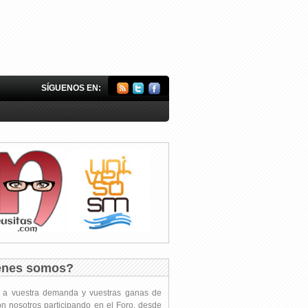
SÍGUENOS EN:
énes somos?
s a vuestra demanda y vuestras ganas de
on nosotros participando en el Foro, desde