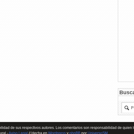
Busc
lidad de sus respectivos autores. Los comentarios son responsabilidad de quien l
ural -
Aviso Legal
// Hecha en
Wordpress
y
phpBB
por
UniversoSM
.