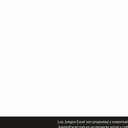
Los Juegos Excel son propiedad y responsabi
JuegosExcel.com es un proyecto social y cult