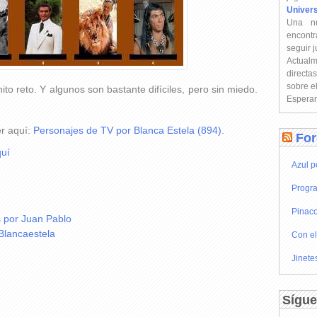
Univer
Una n
encontr
seguir 
Actual
directa
sobre e
o reto. Y algunos son bastante difíciles, pero sin miedo.
Esperam
er aquí:
Personajes de TV por Blanca Estela (894)
.
For
uí
Azul p
Progra
Pinaco
 por Juan Pablo
Blancaestela
Con el
Jinete
Sígue