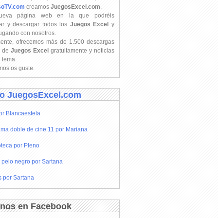
soTV.com
creamos
JuegosExcel.com
.
ueva página web en la que podréis
ar y descargar todos los
Juegos Excel
y
jugando con nosotros.
mente, ofrecemos más de 1.500 descargas
s de
Juegos Excel
gratuitamente y noticias
l tema.
os os guste.
o JuegosExcel.com
or Blancaestela
ma doble de cine 11 por Mariana
teca por Pleno
 pelo negro por Sartana
s por Sartana
nos en Facebook