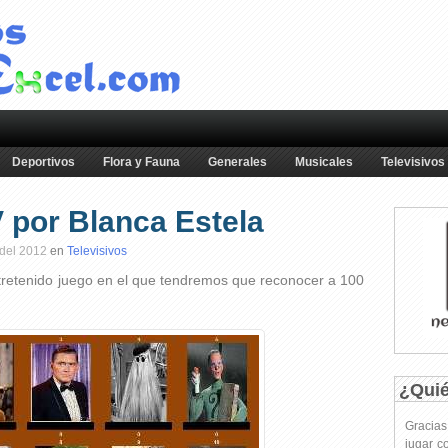
Deportivos
Flora y Fauna
Generales
Musicales
Televisivos
 por Blanca Estela
 del 2012
en
Televisivos
tretenido juego en el que tendremos que reconocer a 100
¿Qui
Gracia
jugar c