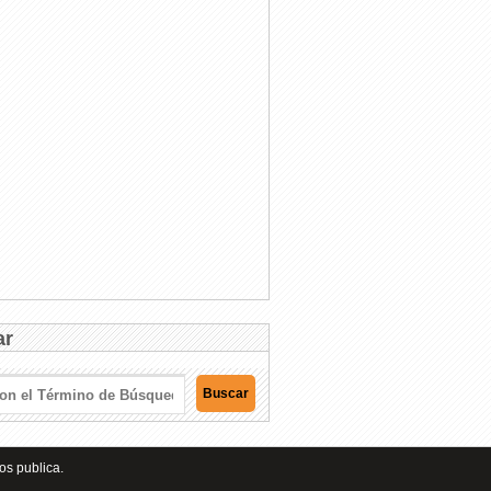
ar
os publica.