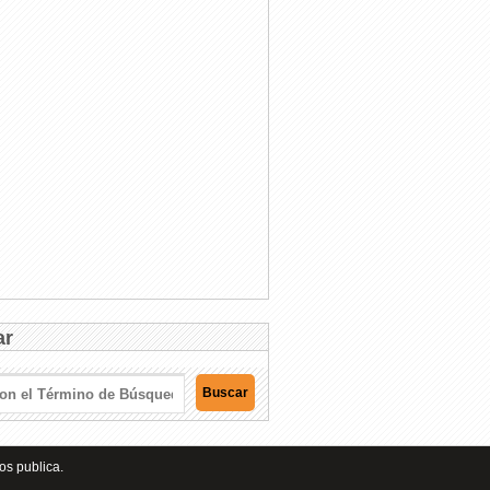
ar
os publica.