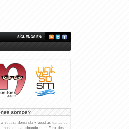
SÍGUENOS EN:
énes somos?
s a vuestra demanda y vuestras ganas de
on nosotros participando en el Foro, desde