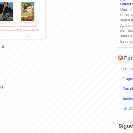
Univer
Una n
encontr
seguir 
Actual
directa
sobre e
Esperam
uí
For
Azul p
Progra
na
Con el
Jinete
Salud
Sígue