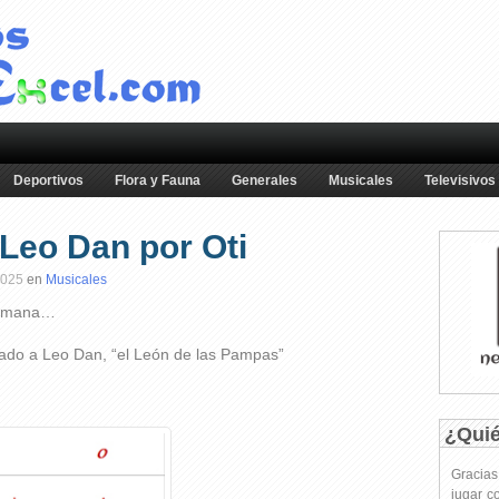
Deportivos
Flora y Fauna
Generales
Musicales
Televisivos
Leo Dan por Oti
2025
en
Musicales
 semana…
ado a Leo Dan, “el León de las Pampas”
¿Qui
Gracia
jugar c