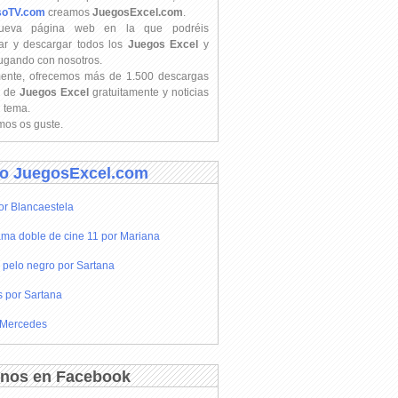
soTV.com
creamos
JuegosExcel.com
.
ueva página web en la que podréis
ar y descargar todos los
Juegos Excel
y
jugando con nosotros.
mente, ofrecemos más de 1.500 descargas
s de
Juegos Excel
gratuitamente y noticias
l tema.
os os guste.
o JuegosExcel.com
or Blancaestela
ma doble de cine 11 por Mariana
 pelo negro por Sartana
s por Sartana
 Mercedes
nos en Facebook