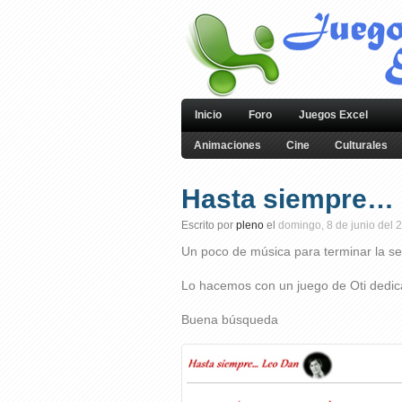
Inicio
Foro
Juegos Excel
Animaciones
Cine
Culturales
Hasta siempre… 
Escrito por
pleno
el
domingo, 8 de junio del 
Un poco de música para terminar la
Lo hacemos con un juego de Oti dedic
Buena búsqueda