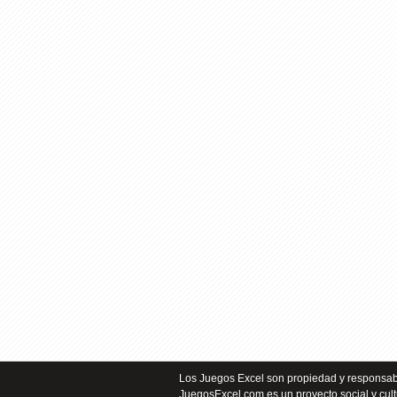
Los Juegos Excel son propiedad y responsabi
JuegosExcel.com es un proyecto social y cult