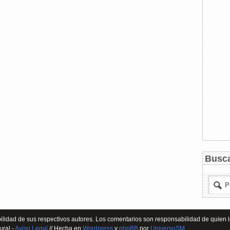
Busc
lidad de sus respectivos autores. Los comentarios son responsabilidad de quien l
ural -
Aviso Legal
// Hecha en
Wordpress
y
phpBB
por
UniversoSM
.