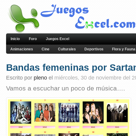
Inicio
Foro
Juegos Excel
Animaciones
Cine
Culturales
Deportivos
Flora y Fauna
Bandas femeninas por Sarta
Escrito por
pleno
el
miércoles, 30 de noviembre del 
Vamos a escuchar un poco de música….