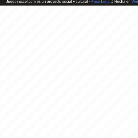
JuegosExcel.com es un proyecto social y cultural -
Aviso Legal
// Hecha en
Wor