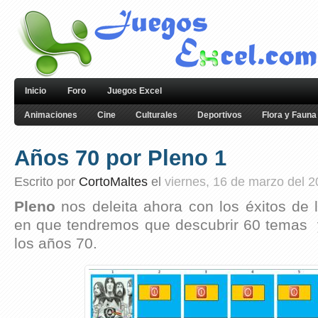
Inicio
Foro
Juegos Excel
Animaciones
Cine
Culturales
Deportivos
Flora y Fauna
Años 70 por Pleno 1
Escrito por
CortoMaltes
el
viernes, 16 de marzo del 
Pleno
nos deleita ahora con los éxitos de 
en que tendremos que descubrir 60 temas y
los años 70.