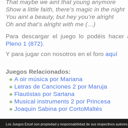
That maybe we aint that young anymore
Show a little faith, there’s magic in the night
You aint a beauty, but hey you’re alright
Oh and that’s alright with me (…)
Para descargar el juego lo podéis hacer
Pleno 1 (872)
.
Y para jugar con nosotros en el foro
aquí
Juegos Relacionados:
A oir música por Mariana
Letras de Canciones 2 por Maruja
Flautistas por Sartana
Musical instruments 2 por Princesa
Joaquin Sabina por CortoMaltés
Los Juegos Excel son propiedad y responsabilidad de sus respectivos autores.