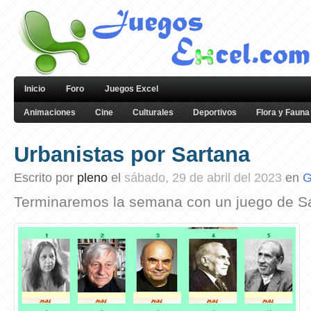
Inicio
Foro
Juegos Excel
Animaciones
Cine
Culturales
Deportivos
Flora y Fauna
Urbanistas por Sartana
Escrito por
pleno
el
sábado, 29 de abril del 2023
en
G
Terminaremos la semana con un juego de S