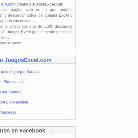
soTV.com
creamos
JuegosExcel.com
.
ueva página web en la que podréis
ar y descargar todos los
Juegos Excel
y
jugando con nosotros.
mente, ofrecemos más de 1.500 descargas
s de
Juegos Excel
gratuitamente y noticias
l tema.
os os guste.
o JuegosExcel.com
 pelo negro por Sartana
or Blancaestela
s por Sartana
por Blancaestela
 Mercedes
nos en Facebook