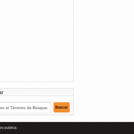
ar
os publica.