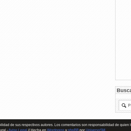
Busc
lidad de sus respectivos autores. Los comentarios son responsabilidad de quien l
ural -
Aviso Legal
// Hecha en
Wordpress
y
phpBB
por
UniversoSM
.