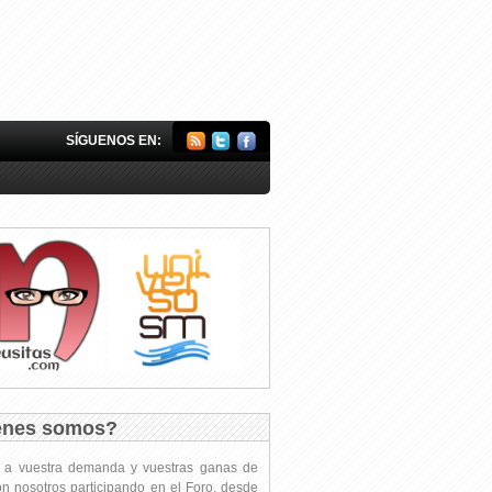
SÍGUENOS EN:
énes somos?
s a vuestra demanda y vuestras ganas de
on nosotros participando en el Foro, desde