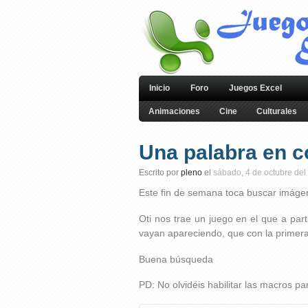
Inicio
Foro
Juegos Excel
Animaciones
Cine
Culturales
Una palabra en c
Escrito por
pleno
el
sábado, 4 de octubre del
Este fin de semana toca buscar imág
Oti nos trae un juego en el que a par
vayan apareciendo, que con la primer
Buena búsqueda
PD: No olvidéis habilitar las macros pa