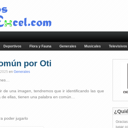
Deportivos
Flora y Fauna
Generales
Musicales
Televisivos
omún por Oti
 2025
en
Generales
enes…
tir de una imagen, tendremos que ir identificando las que
a de ellas, tienen una palabra en común…
¿Qui
ra poder jugarlo
Gracia
jugar c