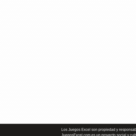
Los Juegos Excel son propiedad y responsabi
JuegosExcel.com es un proyecto social y cult