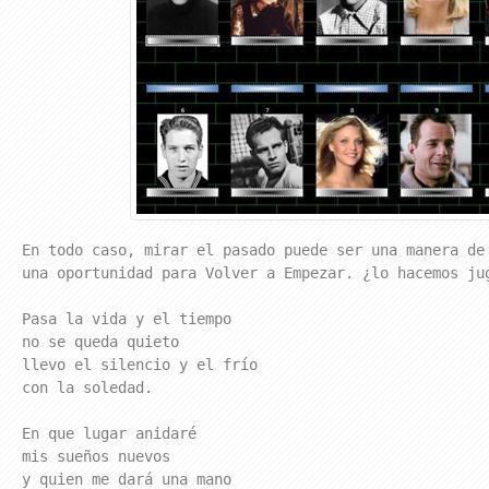
En todo caso, mirar el pasado puede ser una manera de
una oportunidad para Volver a Empezar. ¿lo hacemos ju
Pasa la vida y el tiempo

no se queda quieto

llevo el silencio y el frío

con la soledad.

En que lugar anidaré

mis sueños nuevos

y quien me dará una mano
