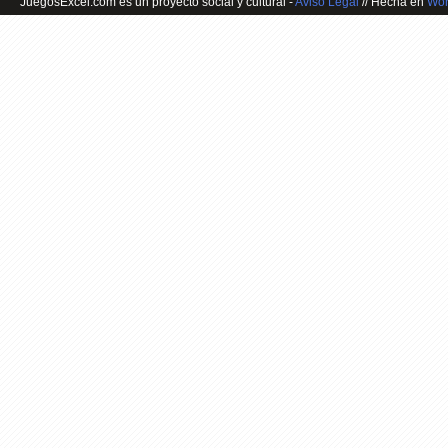
JuegosExcel.com es un proyecto social y cultural -
Aviso Legal
// Hecha en
Wor