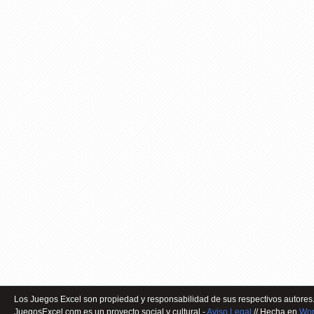
Los Juegos Excel son propiedad y responsabilidad de sus respectivos autores.
JuegosExcel.com es un proyecto social y cultural -
Aviso Legal
// Hecha en
Wor