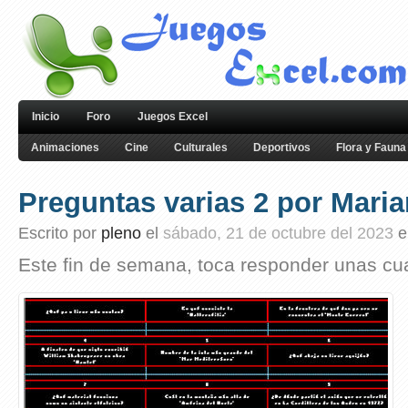
Inicio
Foro
Juegos Excel
Animaciones
Cine
Culturales
Deportivos
Flora y Fauna
Preguntas varias 2 por Mari
Escrito por
pleno
el
sábado, 21 de octubre del 2023
e
Este fin de semana, toca responder unas c