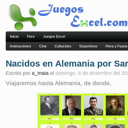
Inicio
Foro
Juegos Excel
Animaciones
Cine
Culturales
Deportivos
Flora y Fauna
Nacidos en Alemania por Sa
Escrito por
a_maia
el
domingo, 8 de diciembre del 2
Viajaremos hasta Alemania, de donde,