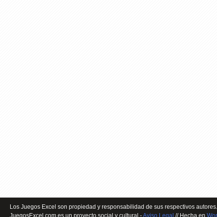
Los Juegos Excel son propiedad y responsabilidad de sus respectivos autores.
JuegosExcel.com es un proyecto social y cultural -
Aviso Legal
// Hecha en
Wor