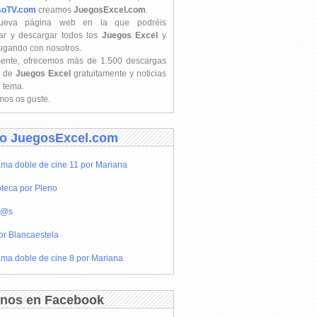
soTV.com
creamos
JuegosExcel.com
.
ueva página web en la que podréis
ar y descargar todos los
Juegos Excel
y
jugando con nosotros.
mente, ofrecemos más de 1.500 descargas
s de
Juegos Excel
gratuitamente y noticias
l tema.
os os guste.
o JuegosExcel.com
ma doble de cine 11 por Mariana
teca por Pleno
r@s
or Blancaestela
ma doble de cine 8 por Mariana
nos en Facebook