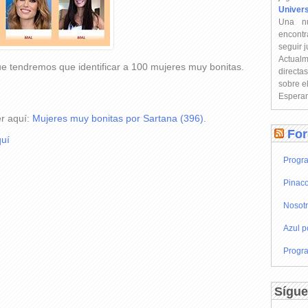
Univer
Una n
encontr
seguir 
Actual
e tendremos que identificar a 100 mujeres muy bonitas.
directa
sobre e
Esperam
er aquí:
Mujeres muy bonitas por Sartana (396)
.
For
uí
Progra
Pinaco
Nosot
Azul p
Progra
Sígue