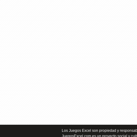
Los Juegos Excel son propiedad y responsabi
JuegosExcel.com es un proyecto social y cult