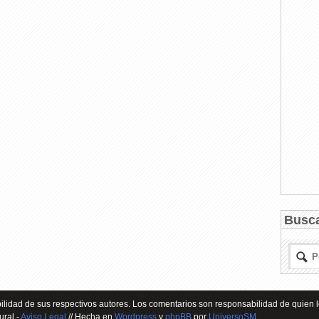
Busc
lidad de sus respectivos autores. Los comentarios son responsabilidad de quien l
ural -
Aviso Legal
// Hecha en
Wordpress
y
phpBB
por
UniversoSM
.