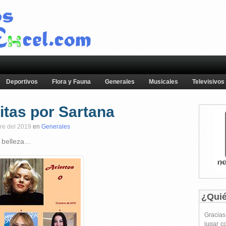
Deportivos
Flora y Fauna
Generales
Musicales
Televisivos
tas por Sartana
re del 2019
en
Generales
 belleza…
¿Qui
Gracia
jugar c