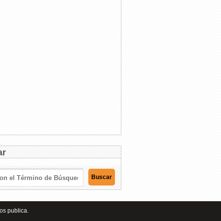
ar
os publica.