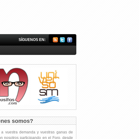
SÍGUENOS EN:
énes somos?
s a vuestra demanda y vuestras ganas de
on nosotros participando en el Foro, desde