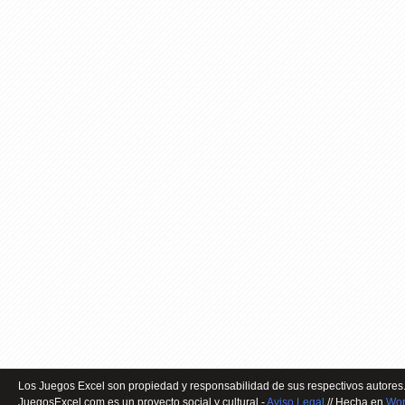
Los Juegos Excel son propiedad y responsabilidad de sus respectivos autores.
JuegosExcel.com es un proyecto social y cultural -
Aviso Legal
// Hecha en
Wor