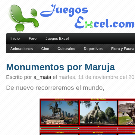
Inicio
Foro
Juegos Excel
Animaciones
Cine
Culturales
Deportivos
Flora y Fauna
Monumentos por Maruja
Escrito por
a_maia
el
martes, 11 de noviembre del 2
De nuevo recorreremos el mundo,