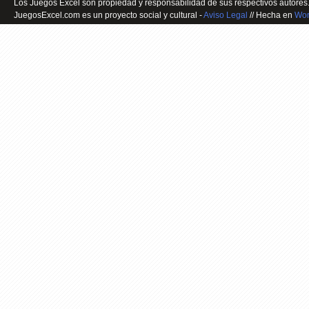
Los Juegos Excel son propiedad y responsabilidad de sus respectivos autores.
JuegosExcel.com es un proyecto social y cultural -
Aviso Legal
// Hecha en
Wor