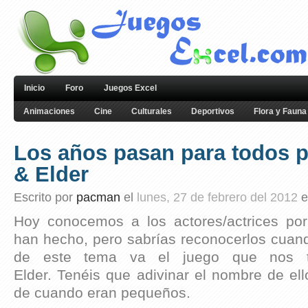
Inicio
Foro
Juegos Excel
Animaciones
Cine
Culturales
Deportivos
Flora y Fauna
Los años pasan para todos p
& Elder
Escrito por
pacman
el
lunes, 27 de febrero del 2012
e
Hoy conocemos a los actores/actrices por
han hecho, pero sabrías reconocerlos cuand
de este tema va el juego que nos t
Elder. Tenéis que adivinar el nombre de ell
de cuando eran pequeños.