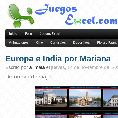
Inicio
Foro
Juegos Excel
Animaciones
Cine
Culturales
Deportivos
Flora y Fauna
Europa e India por Mariana
Escrito por
a_maia
el
jueves, 14 de noviembre del 20
De nuevo de viaje,