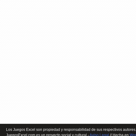
Los Juegos Excel son propiedad y responsabilidad de sus respectivos autores.
JuegosExcel.com es un proyecto social y cultural -
Aviso Legal
// Hecha en
Wor