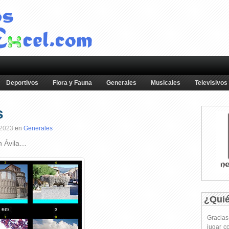
Deportivos
Flora y Fauna
Generales
Musicales
Televisivos
s
 2023
en
Generales
n Ávila…
¿Qui
Gracia
jugar c