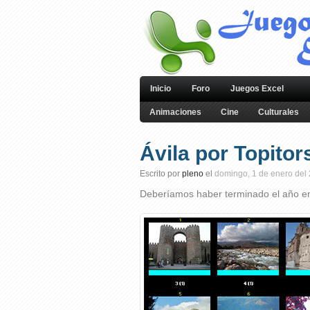
Inicio
Foro
Juegos Excel
Animaciones
Cine
Culturales
Ávila por Topitor
Escrito por
pleno
el
domingo, 1 de enero del
Deberíamos haber terminado el año e