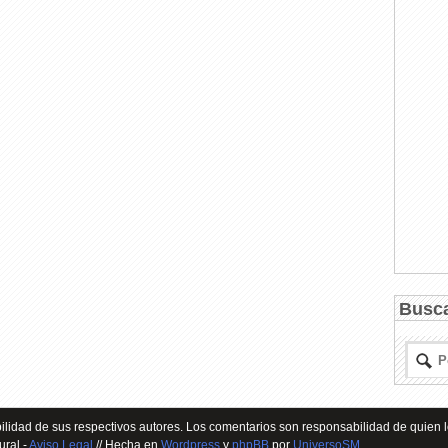
Busc
lidad de sus respectivos autores. Los comentarios son responsabilidad de quien l
ural -
Aviso Legal
// Hecha en
Wordpress
y
phpBB
por
UniversoSM
.