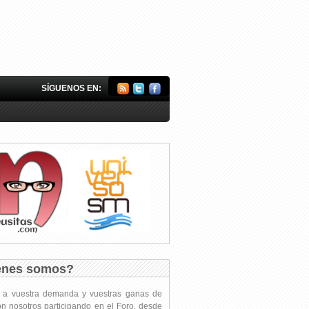
SÍGUENOS EN:
énes somos?
s a vuestra demanda y vuestras ganas de
on nosotros participando en el Foro, desde