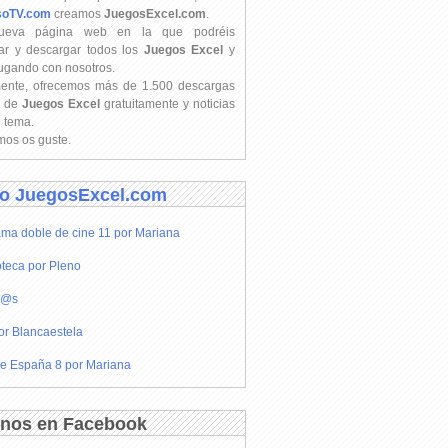
soTV.com
creamos
JuegosExcel.com
.
ueva página web en la que podréis
ar y descargar todos los
Juegos Excel
y
jugando con nosotros.
mente, ofrecemos más de 1.500 descargas
s de
Juegos Excel
gratuitamente y noticias
l tema.
os os guste.
o JuegosExcel.com
ma doble de cine 11 por Mariana
teca por Pleno
r@s
or Blancaestela
e España 8 por Mariana
nos en Facebook