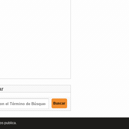
ar
os publica.