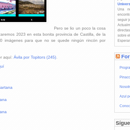
Univer
Una n
encontr
seguir 
Actual
Pero se lio un poco la cosa
directa
aremos 2023 en esta bonita provincia de Castilla, de la
sobre e
100 imágenes para que no se quede ningún rincón por
Esperam
For
er aquí:
Ávila por Topitors (245)
.
uí
Progra
Pinaco
Nosot
Sartana
Azul p
iana
Conoc
iana
Sígue