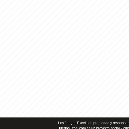
Los Juegos Excel son propiedad y responsabi
JuegosExcel.com es un proyecto social y cult