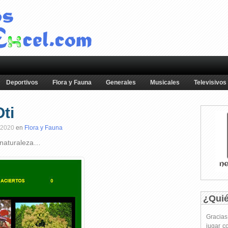
Deportivos
Flora y Fauna
Generales
Musicales
Televisivos
Oti
 2020
en
Flora y Fauna
 naturaleza…
¿Qui
Gracia
jugar c