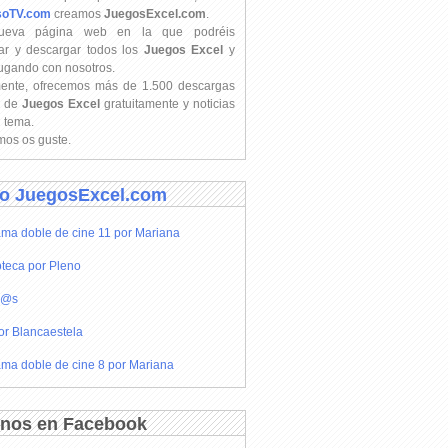
soTV.com
creamos
JuegosExcel.com
.
ueva página web en la que podréis
ar y descargar todos los
Juegos Excel
y
jugando con nosotros.
mente, ofrecemos más de 1.500 descargas
s de
Juegos Excel
gratuitamente y noticias
l tema.
os os guste.
o JuegosExcel.com
ma doble de cine 11 por Mariana
teca por Pleno
r@s
or Blancaestela
ma doble de cine 8 por Mariana
nos en Facebook