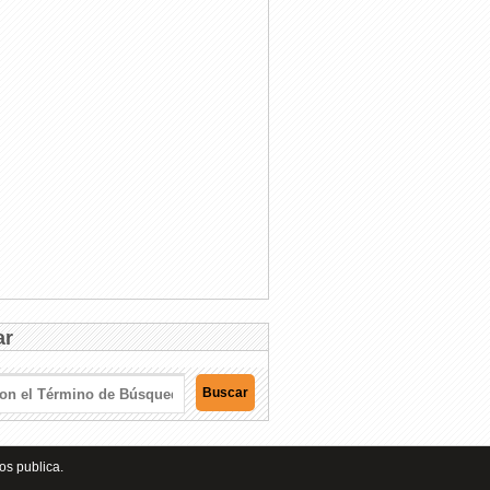
ar
os publica.