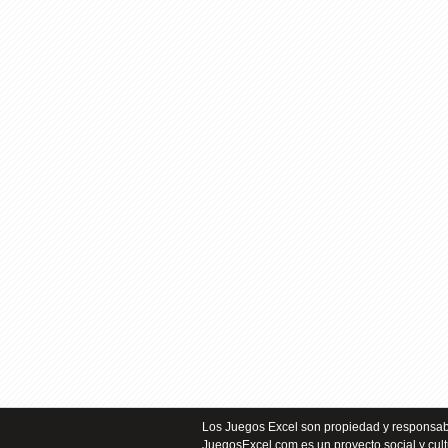
Los Juegos Excel son propiedad y responsabi
JuegosExcel.com es un proyecto social y cult