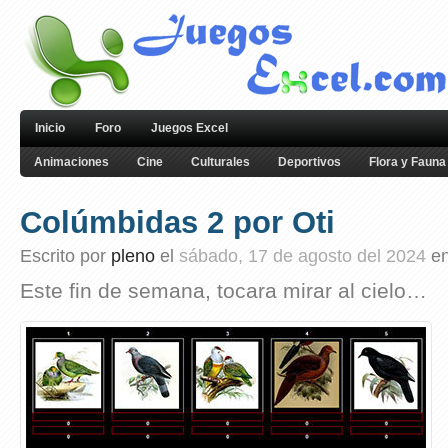
Inicio
Foro
Juegos Excel
Animaciones
Cine
Culturales
Deportivos
Flora y Fauna
Colúmbidas 2 por Oti
Escrito por
pleno
el
sábado, 17 de agosto del 2024
e
Este fin de semana, tocara mirar al cielo…