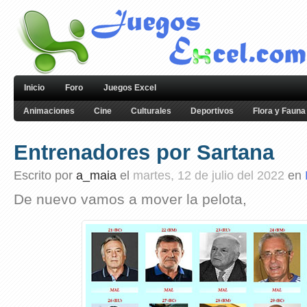
Inicio
Foro
Juegos Excel
Animaciones
Cine
Culturales
Deportivos
Flora y Fauna
Entrenadores por Sartana
Escrito por
a_maia
el
martes, 12 de julio del 2022
en
De nuevo vamos a mover la pelota,