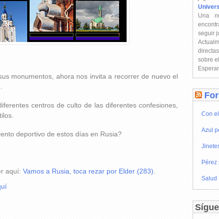
Univer
Una n
encontr
seguir 
Actual
directa
sobre e
Esperam
sus monumentos, ahora nos invita a recorrer de nuevo el
.
For
diferentes centros de culto de las diferentes confesiones,
Con el
ilos.
Azul p
ento deportivo de estos días en Rusia?
Jinete
Pérez 
er aquí:
Vamos a Rusia, toca rezar por Elder (283)
.
Salud
uí
Sígue