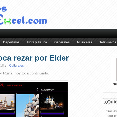
Deportivos
Flora y Fauna
Generales
Musicales
Televisivos
oca rezar por Elder
018
en
Culturales
r Rusia, hoy toca continuarlo.
¿Qui
Gracia
jugar c