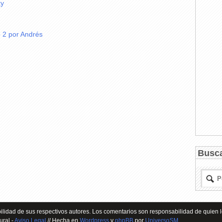
ky
 2 por Andrés
Busc
lidad de sus respectivos autores. Los comentarios son responsabilidad de quien l
ural -
Aviso Legal
// Hecha en
Wordpress
y
phpBB
por
UniversoSM
.