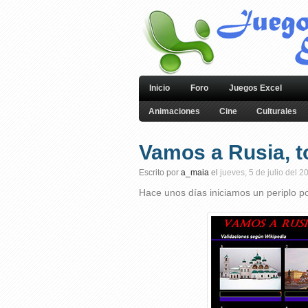
Inicio
Foro
Juegos Excel
Animaciones
Cine
Culturales
Vamos a Rusia, t
Escrito por
a_maia
el
jueves, 5 de julio del 2
Hace unos días iniciamos un periplo po