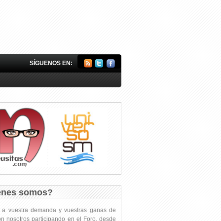
SÍGUENOS EN:
énes somos?
s a vuestra demanda y vuestras ganas de
on nosotros participando en el Foro, desde