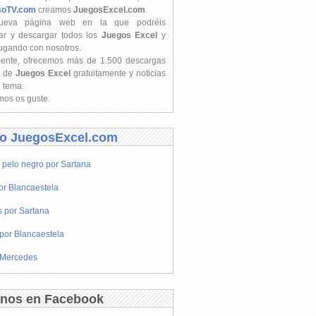
soTV.com
creamos
JuegosExcel.com
.
ueva página web en la que podréis
ar y descargar todos los
Juegos Excel
y
jugando con nosotros.
mente, ofrecemos más de 1.500 descargas
s de
Juegos Excel
gratuitamente y noticias
l tema.
os os guste.
o JuegosExcel.com
 pelo negro por Sartana
or Blancaestela
s por Sartana
por Blancaestela
 Mercedes
nos en Facebook