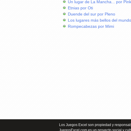
Un lugar de La Mancha... por Pin
Etnias por Oti
Duende del sur por Pleno
Los lugares más bellos del mundo
Rompecabezas por Mimi
Los Juegos Excel son propiedad y responsabi
JuegosExcel.com es un proyecto social y cult