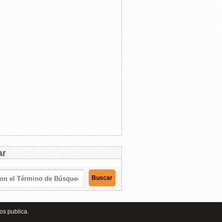
ar
os publica.