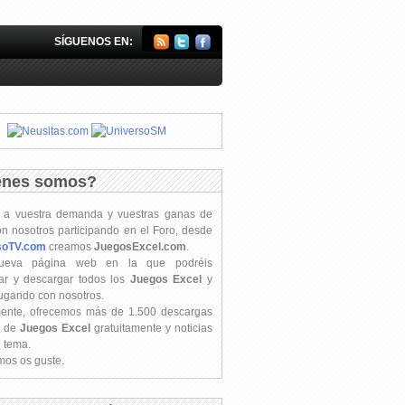
SÍGUENOS EN:
énes somos?
s a vuestra demanda y vuestras ganas de
on nosotros participando en el Foro, desde
soTV.com
creamos
JuegosExcel.com
.
ueva página web en la que podréis
ar y descargar todos los
Juegos Excel
y
jugando con nosotros.
mente, ofrecemos más de 1.500 descargas
s de
Juegos Excel
gratuitamente y noticias
l tema.
os os guste.