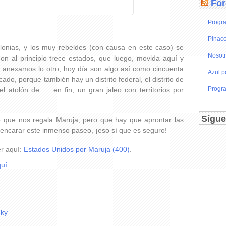
For
Progra
Pinaco
olonias, y los muy rebeldes (con causa en este caso) se
Nosot
n al principio trece estados, que luego, movida aquí y
, anexamos lo otro, hoy día son algo así como cincuenta
Azul p
do, porque también hay un distrito federal, el distrito de
Progra
 el atolón de….. en fin, un gran jaleo con territorios por
Sígue
o que nos regala Maruja, pero que hay que aprontar las
ra encarar este inmenso paseo, ¡eso sí que es seguro!
er aquí:
Estados Unidos por Maruja (400)
.
uí
nky