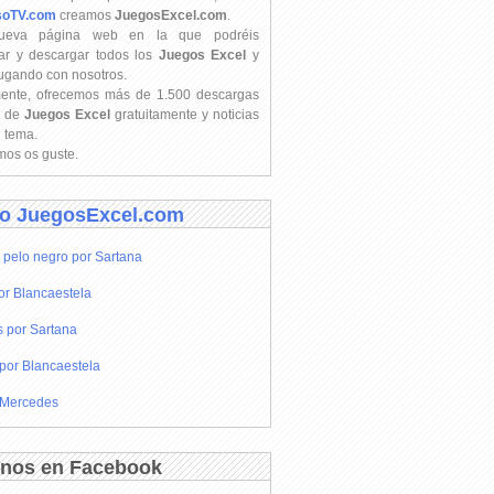
soTV.com
creamos
JuegosExcel.com
.
ueva página web en la que podréis
ar y descargar todos los
Juegos Excel
y
jugando con nosotros.
mente, ofrecemos más de 1.500 descargas
s de
Juegos Excel
gratuitamente y noticias
l tema.
os os guste.
o JuegosExcel.com
 pelo negro por Sartana
or Blancaestela
s por Sartana
por Blancaestela
 Mercedes
nos en Facebook