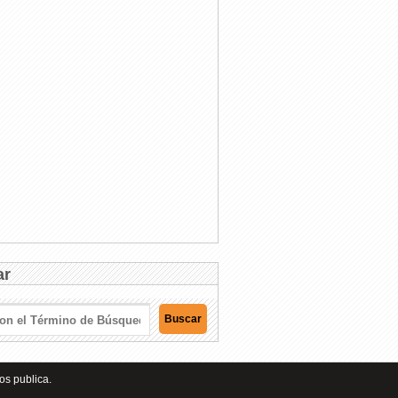
ar
os publica.