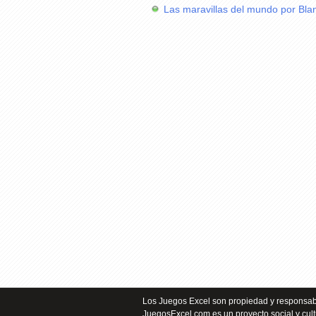
Las maravillas del mundo por Bla
Los Juegos Excel son propiedad y responsabi
JuegosExcel.com es un proyecto social y cult