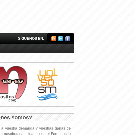
SÍGUENOS EN:
énes somos?
s a vuestra demanda y vuestras ganas de
on nosotros participando en el Foro, desde