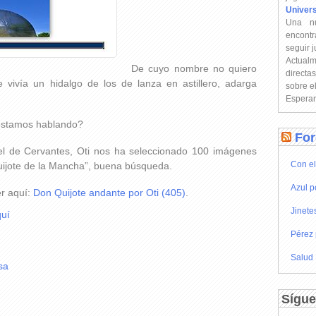
Univer
Una n
encontr
seguir 
Actual
De cuyo nombre no quiero
directa
ivía un hidalgo de los de lanza en astillero, adarga
sobre e
Esperam
estamos hablando?
For
l de Cervantes, Oti nos ha seleccionado 100 imágenes
Con el
uijote de la Mancha”, buena búsqueda.
Azul p
er aquí:
Don Quijote andante por Oti (405)
.
Jinete
uí
Pérez 
Salud
sa
Sígue