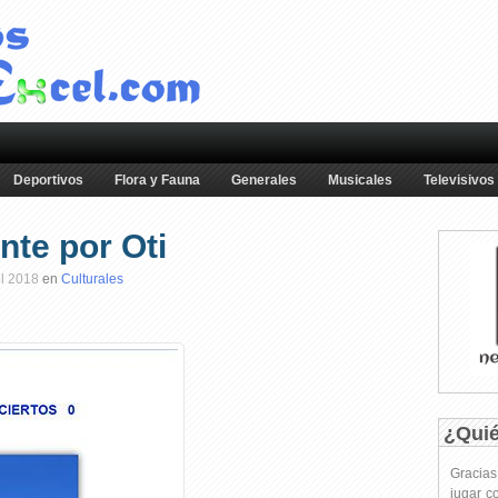
Deportivos
Flora y Fauna
Generales
Musicales
Televisivos
nte por Oti
el 2018
en
Culturales
¿Qui
Gracia
jugar c