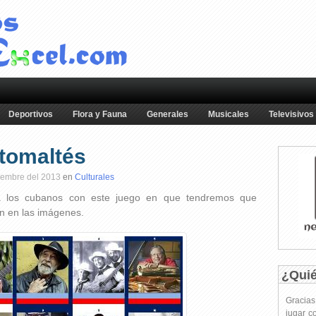
Deportivos
Flora y Fauna
Generales
Musicales
Televisivos
tomaltés
tiembre del 2013
en
Culturales
a los cubanos con este juego en que tendremos que
n en las imágenes.
¿Qui
Gracia
jugar c