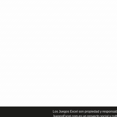
Los Juegos Excel son propiedad y responsabi
JuegosExcel.com es un proyecto social y cult