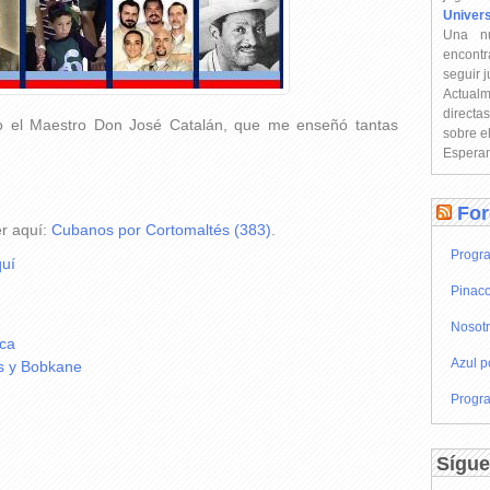
Univer
Una n
encontr
seguir 
Actual
directa
o el Maestro Don José Catalán, que me enseñó tantas
sobre e
Esperam
For
er aquí:
Cubanos por Cortomaltés (383)
.
Progra
uí
Pinaco
Nosot
ica
Azul p
és y Bobkane
Progra
Sígue