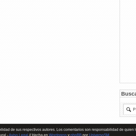
Busc
lidad de sus respectivos autores. Los comentarios son responsabilidad de quien l
ural -
Aviso Legal
// Hecha en
Wordpress
y
phpBB
por
UniversoSM
.