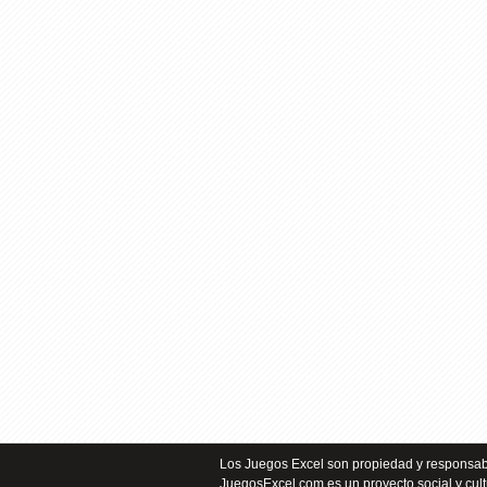
Los Juegos Excel son propiedad y responsabi
JuegosExcel.com es un proyecto social y cult