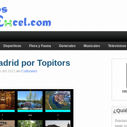
Deportivos
Flora y Fauna
Generales
Musicales
Televisivos
drid por Topitors
o del 2021
en
Culturales
¿Qui
Gracia
jugar c