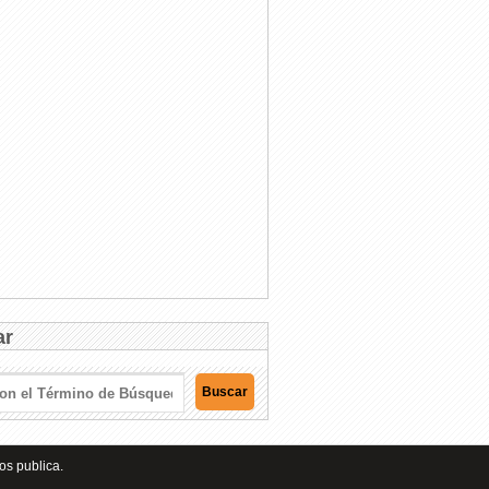
ar
os publica.