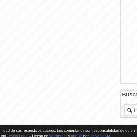
Busc
lidad de sus respectivos autores. Los comentarios son responsabilidad de quien l
ural -
Aviso Legal
// Hecha en
Wordpress
y
phpBB
por
UniversoSM
.