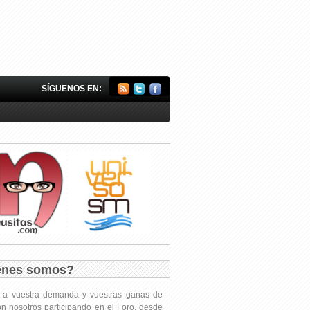
SÍGUENOS EN:
énes somos?
s a vuestra demanda y vuestras ganas de
on nosotros participando en el Foro, desde