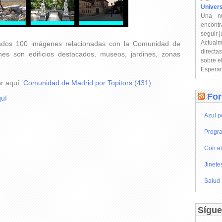
Univer
Una n
encontr
seguir 
Actual
onados 100 imágenes relacionadas con la Comunidad de
directa
es son edificios destacados, museos, jardines, zonas
sobre e
Esperam
er aquí:
Comunidad de Madrid por Topitors (431)
.
For
uí
Azul p
Progra
Con el
Jinete
Salud
Sígue