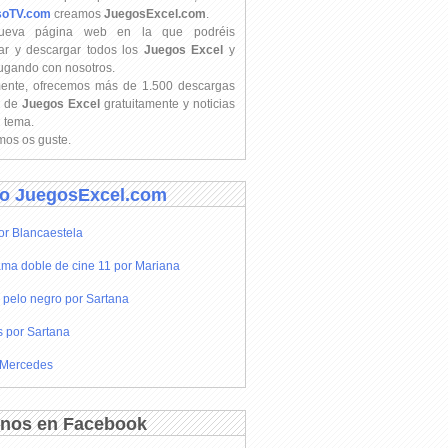
soTV.com
creamos
JuegosExcel.com
.
ueva página web en la que podréis
ar y descargar todos los
Juegos Excel
y
jugando con nosotros.
mente, ofrecemos más de 1.500 descargas
s de
Juegos Excel
gratuitamente y noticias
l tema.
os os guste.
o JuegosExcel.com
or Blancaestela
ma doble de cine 11 por Mariana
 pelo negro por Sartana
s por Sartana
 Mercedes
nos en Facebook