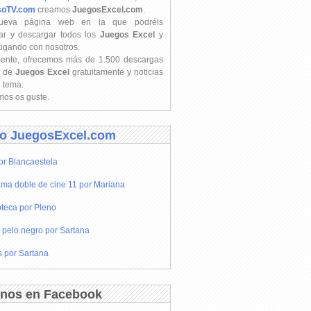
soTV.com
creamos
JuegosExcel.com
.
ueva página web en la que podréis
ar y descargar todos los
Juegos Excel
y
jugando con nosotros.
mente, ofrecemos más de 1.500 descargas
s de
Juegos Excel
gratuitamente y noticias
l tema.
os os guste.
o JuegosExcel.com
or Blancaestela
ma doble de cine 11 por Mariana
teca por Pleno
 pelo negro por Sartana
s por Sartana
nos en Facebook