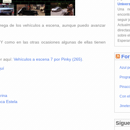
Univer
Una n
encontr
seguir 
trega de los vehículos a escena, aunque puedo avanzar
Actual
directa
sobre e
Esperam
 Y como en las otras ocasiones algunas de ellas tienen
For
er aquí:
Vehículos a escena 7 por Pinky (265)
.
Azul p
uí
Progra
Pinaco
rina
Con el
nca Estela
Jinete
Sígue