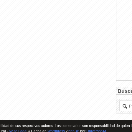
Busc
lidad de sus respectivos autores. Los comentarios son responsabilidad de quien l
ural -
Aviso Legal
// Hecha en
Wordpress
y
phpBB
por
UniversoSM
.