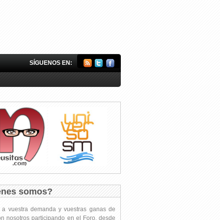
SÍGUENOS EN:
énes somos?
s a vuestra demanda y vuestras ganas de
on nosotros participando en el Foro, desde