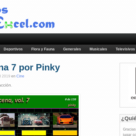
Deportivos
Flora y Fauna
Generales
Musicales
Televisivos
na 7 por Pinky
l 2019
en
Cine
acción.
¿Qui
Gracia
jugar c