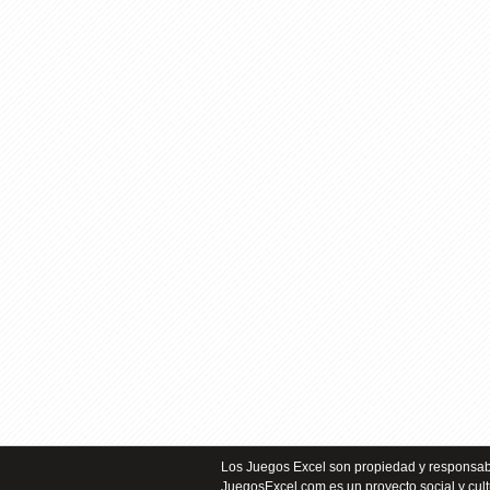
Los Juegos Excel son propiedad y responsabi
JuegosExcel.com es un proyecto social y cult