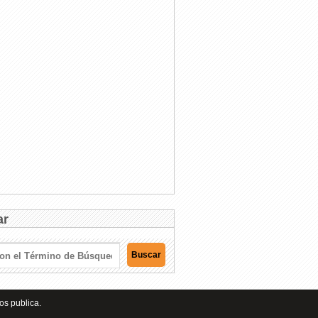
ar
os publica.