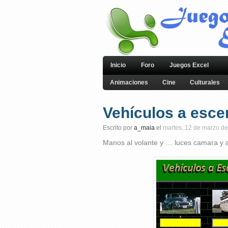
Inicio
Foro
Juegos Excel
Animaciones
Cine
Culturales
Vehículos a esce
Escrito por
a_maia
el
martes, 12 de marzo de
Manos al volante y … luces camara y 