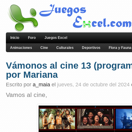
Inicio
Foro
Juegos Excel
Animaciones
Cine
Culturales
Deportivos
Flora y Fauna
Vámonos al cine 13 (program
por Mariana
Escrito por
a_maia
el
jueves, 24 de octubre del 2024
Vamos al cine,