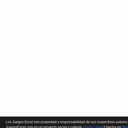
Los Juegos Excel son propiedad y responsabilidad de sus respectivos autores.
JuegosExcel.com es un proyecto social y cultural -
Aviso Legal
// Hecha en
Wor