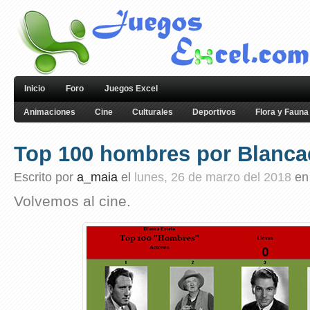
Inicio
Foro
Juegos Excel
Animaciones
Cine
Culturales
Deportivos
Flora y Fauna
Top 100 hombres por Blanca
Escrito por
a_maia
el
lunes, 26 de marzo del 2018
en
Volvemos al cine.