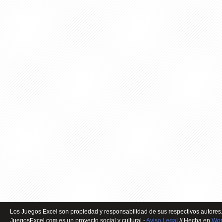
Los Juegos Excel son propiedad y responsabilidad de sus respectivos autores.
JuegosExcel.com es un proyecto social y cultural -
Aviso Legal
// Hecha en
Wor