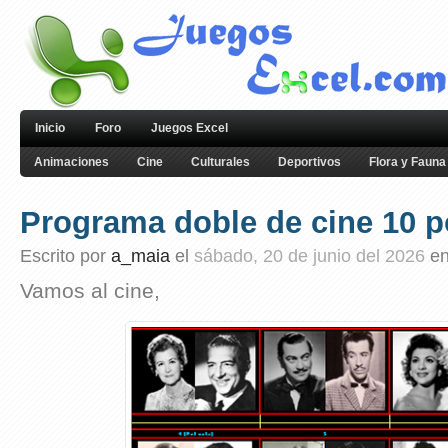
Inicio
Foro
Juegos Excel
Animaciones
Cine
Culturales
Deportivos
Flora y Fauna
Programa doble de cine 10 p
Escrito por
a_maia
el
sábado, 20 de junio del 2026
e
Vamos al cine,