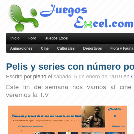
Inicio
Foro
Juegos Excel
Animaciones
Cine
Culturales
Deportivos
Flora y Fauna
Pelis y series con número po
Escrito por
pleno
el
sábado, 5 de enero del 2019
en
C
Este fin de semana nos vamos al cine 
veremos la T.V.