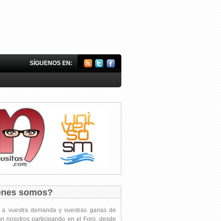
SÍGUENOS EN:
énes somos?
s a vuestra demanda y vuestras ganas de
on nosotros participando en el Foro, desde