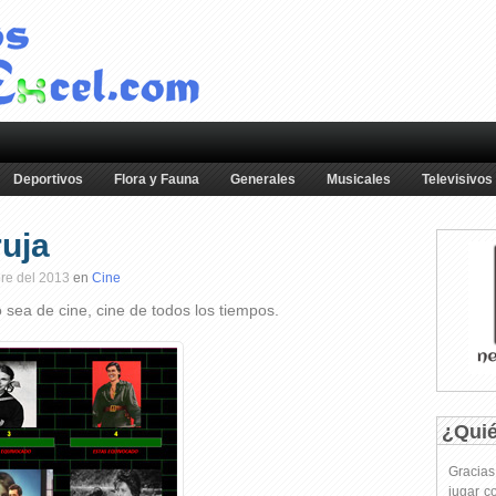
Deportivos
Flora y Fauna
Generales
Musicales
Televisivos
ruja
bre del 2013
en
Cine
 sea de cine, cine de todos los tiempos.
¿Qui
Gracia
jugar c