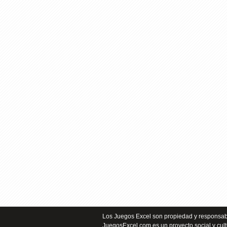
Los Juegos Excel son propiedad y responsabi
JuegosExcel.com es un proyecto social y cult