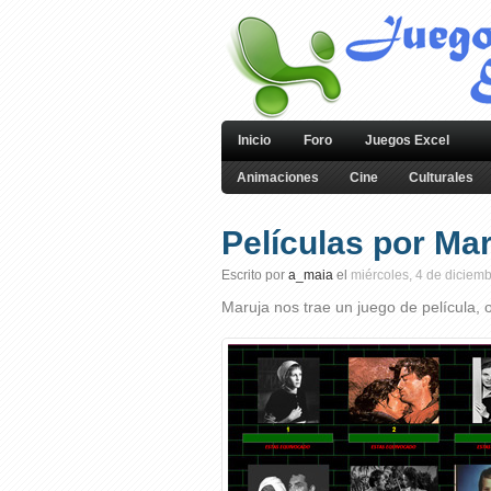
Inicio
Foro
Juegos Excel
Animaciones
Cine
Culturales
Películas por Ma
Escrito por
a_maia
el
miércoles, 4 de diciem
Maruja nos trae un juego de película, o