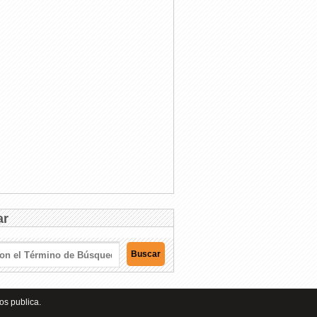
ar
os publica.