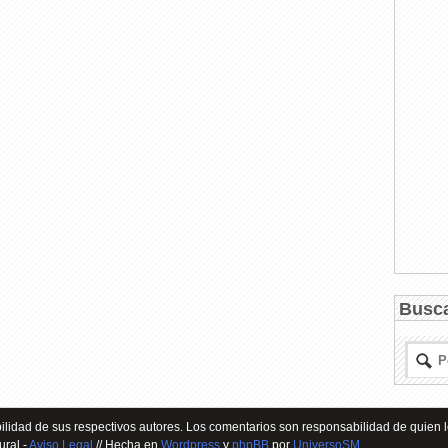
Busc
lidad de sus respectivos autores. Los comentarios son responsabilidad de quien l
ural -
Aviso Legal
// Hecha en
Wordpress
y
phpBB
por
UniversoSM
.