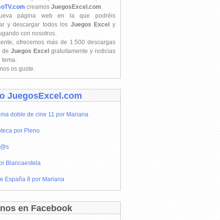
soTV.com
creamos
JuegosExcel.com
.
ueva página web en la que podréis
ar y descargar todos los
Juegos Excel
y
jugando con nosotros.
mente, ofrecemos más de 1.500 descargas
s de
Juegos Excel
gratuitamente y noticias
l tema.
os os guste.
o JuegosExcel.com
ma doble de cine 11 por Mariana
teca por Pleno
r@s
or Blancaestela
e España 8 por Mariana
nos en Facebook