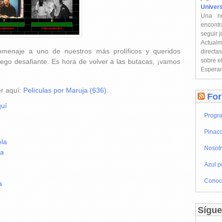
Univer
Una n
encontr
seguir 
Actual
menaje a uno de nuestros más prolíficos y queridos
directa
sobre e
ego desafiante. Es hora de volver a las butacas, ¡vamos
Esperam
er aquí:
Películas por Maruja (636)
.
For
uí
Progra
Pinaco
ela
Nosot
la
Azul p
Conoc
a
Sígue