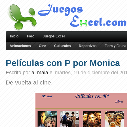
Inicio
Foro
Juegos Excel
Animaciones
Cine
Culturales
Deportivos
Flora y Fauna
Películas con P por Monica
Escrito por
a_maia
el
martes, 19 de diciembre del 20
De vuelta al cine.