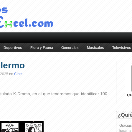
Deportivos
Flora y Fauna
Generales
Musicales
Televisivos
llermo
 2025
en
Cine
itulado K-Drama, en el que tendremos que identificar 100
¿Qui
Gracia
jugar c