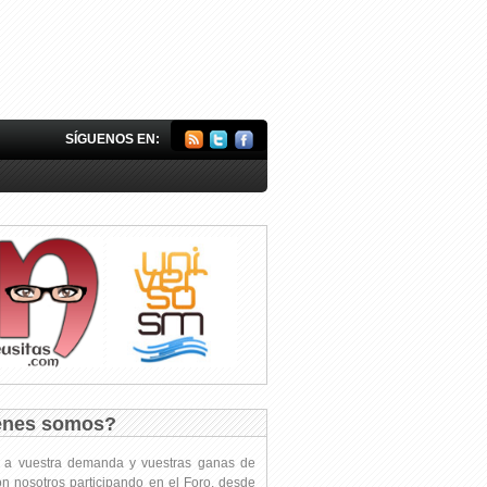
SÍGUENOS EN:
énes somos?
s a vuestra demanda y vuestras ganas de
on nosotros participando en el Foro, desde