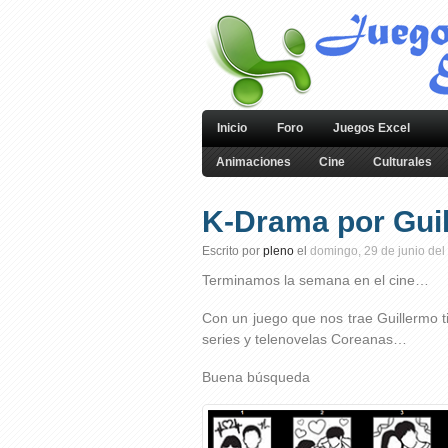
Inicio
Foro
Juegos Excel
Animaciones
Cine
Culturales
K-Drama por Gui
Escrito por
pleno
el
domingo, 29 de junio del
Terminamos la semana en el cine…
Con un juego que nos trae Guillermo t
series y telenovelas Coreanas…
Buena búsqueda