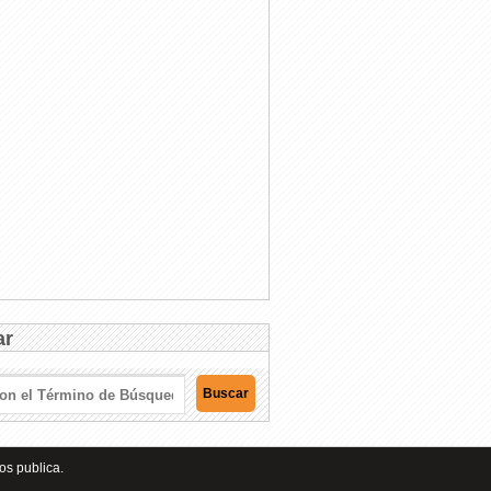
ar
os publica.