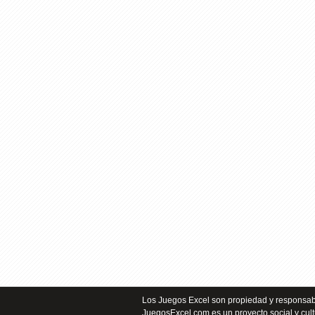
Los Juegos Excel son propiedad y responsabi
JuegosExcel.com es un proyecto social y cult