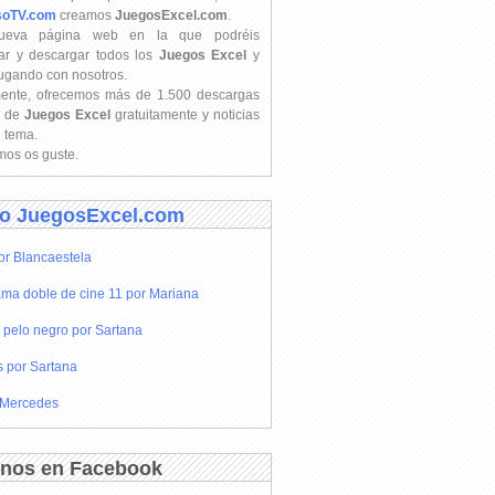
soTV.com
creamos
JuegosExcel.com
.
ueva página web en la que podréis
ar y descargar todos los
Juegos Excel
y
jugando con nosotros.
mente, ofrecemos más de 1.500 descargas
s de
Juegos Excel
gratuitamente y noticias
l tema.
os os guste.
o JuegosExcel.com
or Blancaestela
ma doble de cine 11 por Mariana
 pelo negro por Sartana
s por Sartana
 Mercedes
nos en Facebook