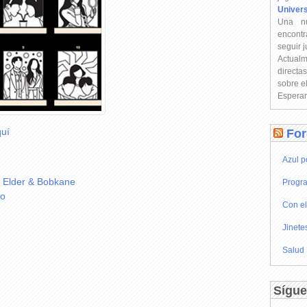
Univer
Una n
encontr
seguir 
Actual
directa
sobre e
Esperam
uí
For
Azul p
r Elder & Bobkane
Progra
no
Con el
Jinete
Salud
Sígue