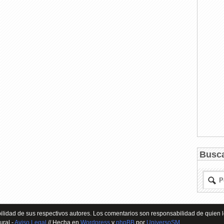
Busc
lidad de sus respectivos autores. Los comentarios son responsabilidad de quien l
ural -
Aviso Legal
// Hecha en
Wordpress
y
phpBB
por
UniversoSM
.