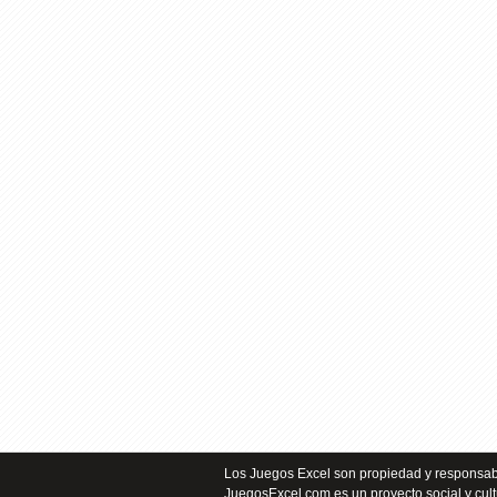
Los Juegos Excel son propiedad y responsabi
JuegosExcel.com es un proyecto social y cult