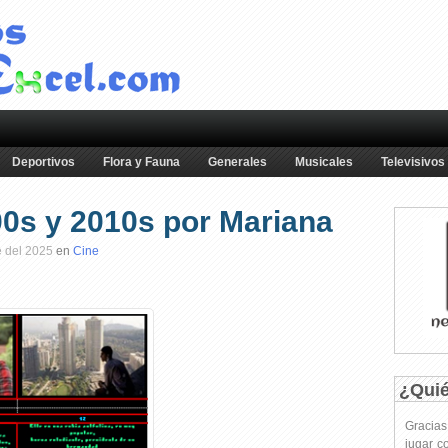
Deportivos
Flora y Fauna
Generales
Musicales
Televisivos
000s y 2010s por Mariana
e del 2025
en
Cine
¿Qui
Gracia
jugar c