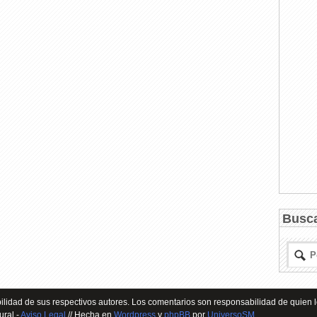
Busc
lidad de sus respectivos autores. Los comentarios son responsabilidad de quien l
ural -
Aviso Legal
// Hecha en
Wordpress
y
phpBB
por
UniversoSM
.