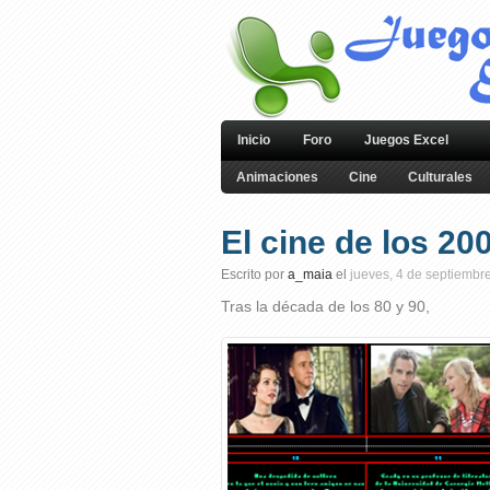
Inicio
Foro
Juegos Excel
Animaciones
Cine
Culturales
El cine de los 2
Escrito por
a_maia
el
jueves, 4 de septiembr
Tras la década de los 80 y 90,