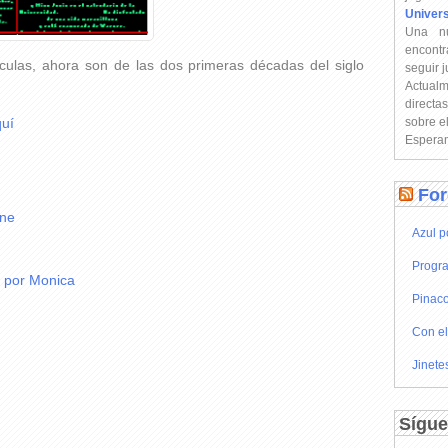
Univer
Una n
encontr
culas, ahora son de las dos primeras décadas del siglo
seguir 
Actual
directa
sobre e
uí
Esperam
For
ane
Azul p
Progra
2 por Monica
Pinaco
Con el
Jinete
Sígue