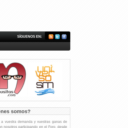
SÍGUENOS EN:
énes somos?
s a vuestra demanda y vuestras ganas de
on nosotros participando en el Foro, desde