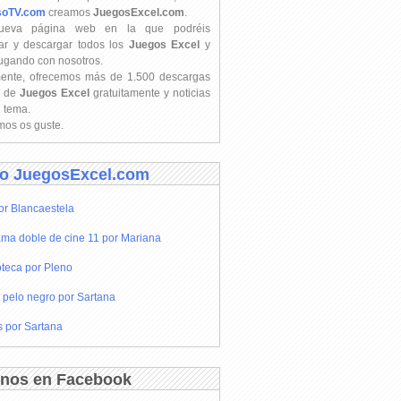
soTV.com
creamos
JuegosExcel.com
.
ueva página web en la que podréis
ar y descargar todos los
Juegos Excel
y
jugando con nosotros.
mente, ofrecemos más de 1.500 descargas
s de
Juegos Excel
gratuitamente y noticias
l tema.
os os guste.
o JuegosExcel.com
or Blancaestela
ma doble de cine 11 por Mariana
teca por Pleno
 pelo negro por Sartana
s por Sartana
nos en Facebook