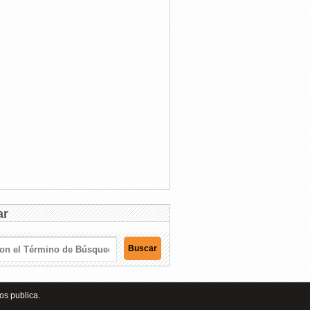
ar
os publica.