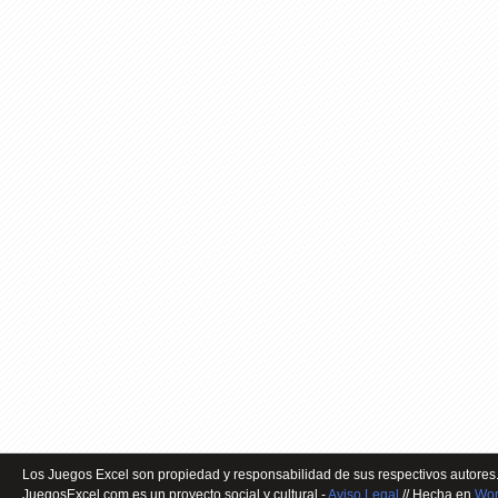
Los Juegos Excel son propiedad y responsabilidad de sus respectivos autores.
JuegosExcel.com es un proyecto social y cultural -
Aviso Legal
// Hecha en
Wor