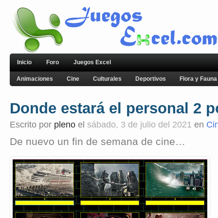
Inicio
Foro
Juegos Excel
Animaciones
Cine
Culturales
Deportivos
Flora y Fauna
Donde estará el personal 2 p
Escrito por
pleno
el
sábado, 3 de julio del 2021
en
Ci
De nuevo un fin de semana de cine…