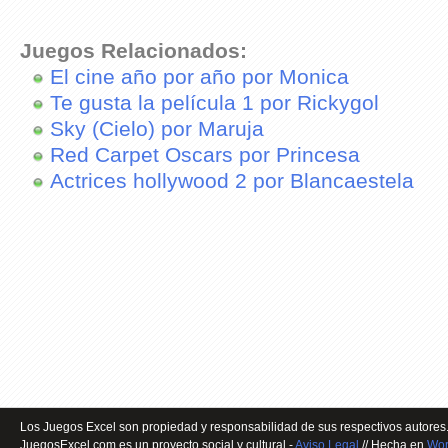
Juegos Relacionados:
El cine año por año por Monica
Te gusta la película 1 por Rickygol
Sky (Cielo) por Maruja
Red Carpet Oscars por Princesa
Actrices hollywood 2 por Blancaestela
Los Juegos Excel son propiedad y responsabilidad de sus respectivos autores.
JuegosExcel.com es un proyecto social y cultural -
Aviso Legal
// Hecha en
Wor