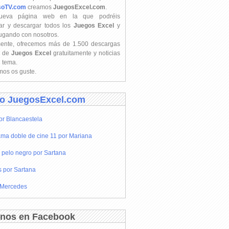
soTV.com
creamos
JuegosExcel.com
.
ueva página web en la que podréis
ar y descargar todos los
Juegos Excel
y
jugando con nosotros.
mente, ofrecemos más de 1.500 descargas
s de
Juegos Excel
gratuitamente y noticias
l tema.
os os guste.
o JuegosExcel.com
or Blancaestela
ma doble de cine 11 por Mariana
 pelo negro por Sartana
s por Sartana
 Mercedes
nos en Facebook