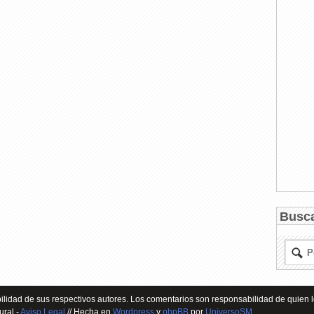
Busc
lidad de sus respectivos autores. Los comentarios son responsabilidad de quien l
ural -
Aviso Legal
// Hecha en
Wordpress
y
phpBB
por
UniversoSM
.