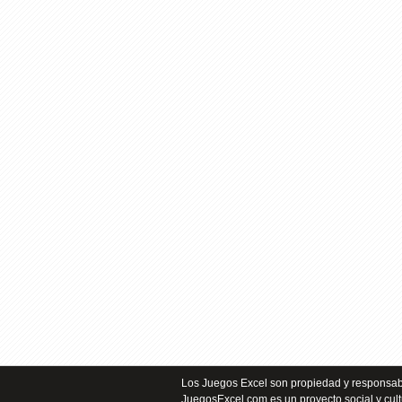
Los Juegos Excel son propiedad y responsabi
JuegosExcel.com es un proyecto social y cult