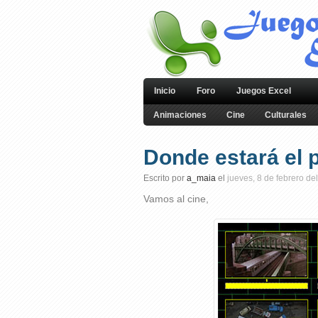
Inicio
Foro
Juegos Excel
Animaciones
Cine
Culturales
Donde estará el 
Escrito por
a_maia
el
jueves, 8 de febrero de
Vamos al cine,