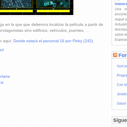
Univer
Una n
encontr
seguir 
a en la que que debemos localizar la película a partir de
Actual
directa
protagonistas sino edificios, vehículos, puentes, …
sobre e
Esperam
er aquí:
Donde estará el personal 16 por Pinky (242)
.
uí
For
Azul p
Progra
artana
ca
Con el
Jinete
Salud
Sígue