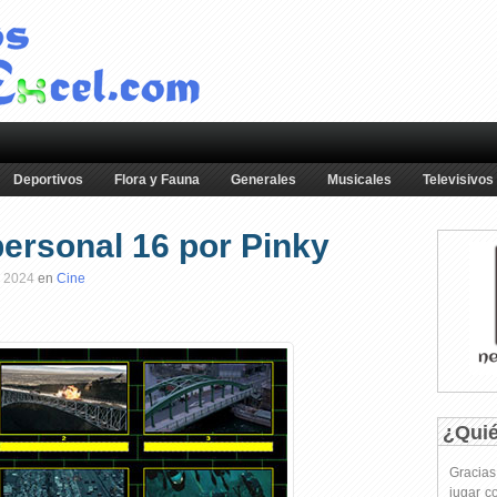
Deportivos
Flora y Fauna
Generales
Musicales
Televisivos
personal 16 por Pinky
l 2024
en
Cine
¿Qui
Gracia
jugar c