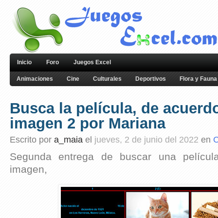
Inicio
Foro
Juegos Excel
Animaciones
Cine
Culturales
Deportivos
Flora y Fauna
Busca la película, de acuerdo
imagen 2 por Mariana
Escrito por
a_maia
el
jueves, 2 de junio del 2022
en
C
Segunda entrega de buscar una películ
imagen,