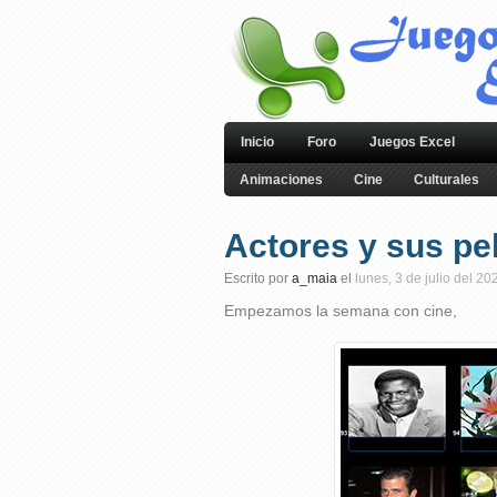
Inicio
Foro
Juegos Excel
Animaciones
Cine
Culturales
Actores y sus pel
Escrito por
a_maia
el
lunes, 3 de julio del 20
Empezamos la semana con cine,