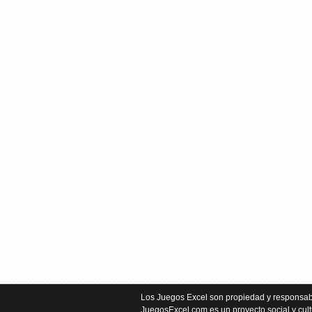
Los Juegos Excel son propiedad y responsabi
JuegosExcel.com es un proyecto social y cult