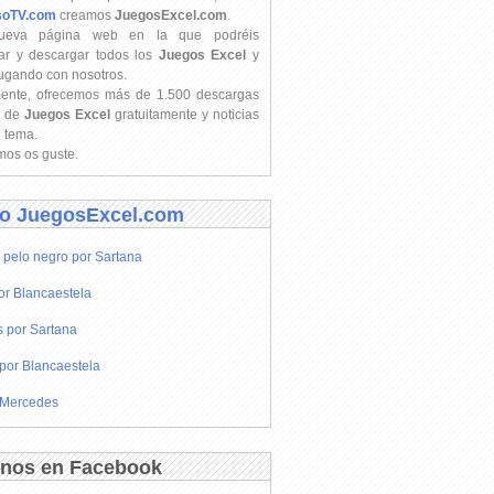
soTV.com
creamos
JuegosExcel.com
.
ueva página web en la que podréis
ar y descargar todos los
Juegos Excel
y
jugando con nosotros.
mente, ofrecemos más de 1.500 descargas
s de
Juegos Excel
gratuitamente y noticias
l tema.
os os guste.
o JuegosExcel.com
 pelo negro por Sartana
or Blancaestela
s por Sartana
por Blancaestela
 Mercedes
nos en Facebook