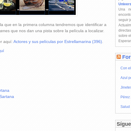
Univer
Una n
encontr
seguir 
 la que en la primera columna tendremos que identificar a
Actual
enes que nos dan una pista sobre la película a localizar.
directa
sobre e
Esperam
er aquí:
Actores y sus películas por Estrellamarina (396)
.
uí
For
Con el
Azul p
Jinete
rtana
 Sartana
Pérez 
Salud
Sígue