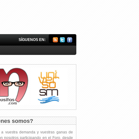
SÍGUENOS EN:
énes somos?
s a vuestra demanda y vuestras ganas de
on nosotros participando en el Foro, desde