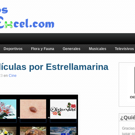
Deportivos
Flora y Fauna
Generales
Musicales
Televisivos
ículas por Estrellamarina
23
en
Cine
¿Qui
Gracia
jugar c