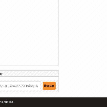
ar
os publica.