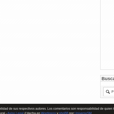
Busc
lidad de sus respectivos autores. Los comentarios son responsabilidad de quien l
ural -
Aviso Legal
// Hecha en
Wordpress
y
phpBB
por
UniversoSM
.