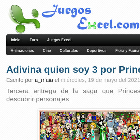
Inicio
Foro
Juegos Excel
Animaciones
Cine
Culturales
Deportivos
Flora y Fauna
Adivina quien soy 3 por Prin
Escrito por
a_maia
el
miércoles, 19 de mayo del 202
Tercera entrega de la saga que Prince
descubrir personajes.