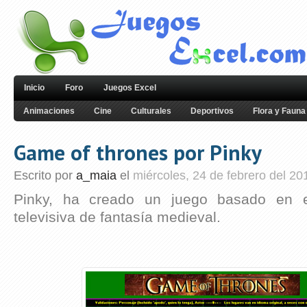
Inicio
Foro
Juegos Excel
Animaciones
Cine
Culturales
Deportivos
Flora y Fauna
Game of thrones por Pinky
Escrito por
a_maia
el
miércoles, 24 de febrero del 20
Pinky, ha creado un juego basado en e
televisiva de fantasía medieval.