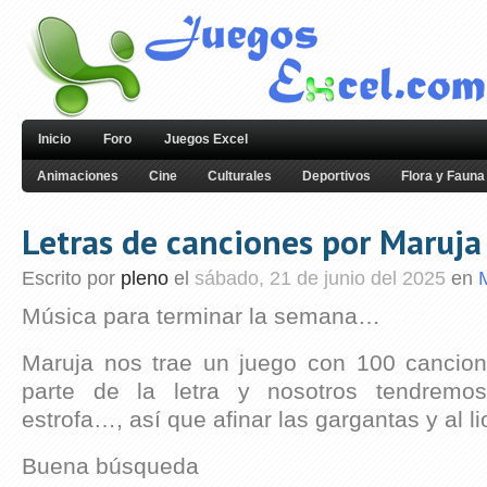
Inicio
Foro
Juegos Excel
Animaciones
Cine
Culturales
Deportivos
Flora y Fauna
Letras de canciones por Maruja
Escrito por
pleno
el
sábado, 21 de junio del 2025
en
Música para terminar la semana…
Maruja nos trae un juego con 100 cancio
parte de la letra y nosotros tendremo
estrofa…, así que afinar las gargantas y al l
Buena búsqueda