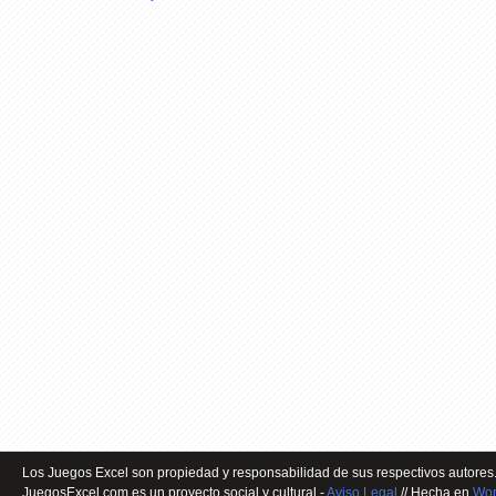
Los Juegos Excel son propiedad y responsabilidad de sus respectivos autores.
JuegosExcel.com es un proyecto social y cultural -
Aviso Legal
// Hecha en
Wor